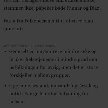
sett har dårligere helse enn etnisk norske,
og kompetanseutvikling.Tilpasset
stemmer ikke, påpeker både Kumar og Diaz.
kompetansehevning om medisinsk faglig
terminologi for tolker som ofte fungerer
Fakta fra Folkehelseinstituttet viser blant
som bindeledd mellom pasient og
annet at:
helsepersonell.Øke tilgang til
kvalitetssikret tolketjeneste og kunnskap
ANNONSE KUN FOR HELSEPERSONELL
om tolkebruk for helsepersonell.Tilpasse
Generelt er innvandrere mindre syke og
helseinformasjon og
bruker helsetjenester i mindre grad enn
undervisningsmateriell til brukeres
befolkningen for øvrig, men det er store
behov.
forskjeller mellom grupper.
Opprinnelsesland, innvandringsårsak og
botid i Norge har stor betydning for
helsen.