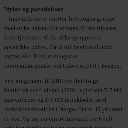
alle. Vellykket tilpasning av tjenester er
Myter og paradokser
ikke bare avhengig av individuelle
– Innvandrere er en stor heterogen gruppe
faktorer, men også gode sosiale og
med ulike helseutfordringer. Vi må tilpasse
strukturelle rammeverk inkludert
helsetjenesten til de ulike gruppenes
levekår og arbeidsliv.Kartlegge hva som
spesifikke behov. Og vi må bryte ned noen
gjøres på fagfeltet migrasjonshelse i
myter, sier Diaz, som også er
utdanningsinstitusjonene inkludert
førsteamanuensis ved Universitetet i Bergen.
yrkesgrupper som møter migranter i
ulike faser.Utdanning, kvalifisering og
Ved inngangen til 2018 var det ifølge
arbeid må bli anerkjent og styrket som en
Statistisk sentralbyrå (SSB) registrert 747 000
viktig nøkkel til forbedring av
innvandrere og 170 000 norskfødte med
migrasjonshelse. Det er også behov for at
innvandrerforeldre i Norge. Det er 17 prosent
akademiske institusjoner jobber mer
av oss. Og myten om at innvandrere totalt
med temaer som inkludering, integrering