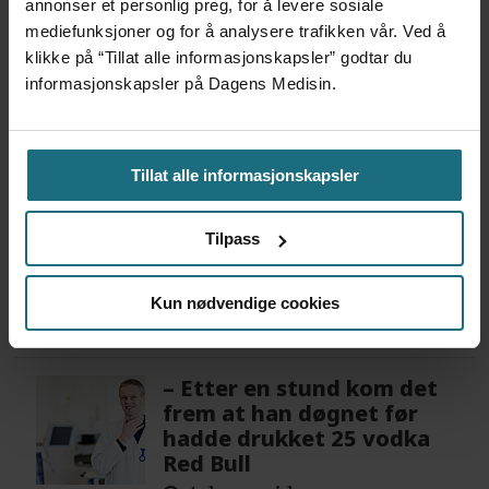
annonser et personlig preg, for å levere sosiale
mediefunksjoner og for å analysere trafikken vår. Ved å
Flytter oppgaver og
klikke på “Tillat alle informasjonskapsler” godtar du
frigjør tid for
informasjonskapsler på Dagens Medisin.
helsepersonell: – Det er
helt magisk å være
forvakt nå
Tillat alle informasjonskapsler
5 dager siden
Var alene på vakt i tre
Tilpass
måneder – i en 16-fots
motorbåt
Kun nødvendige cookies
3 dager siden
– Etter en stund kom det
frem at han døgnet før
hadde drukket 25 vodka
Red Bull