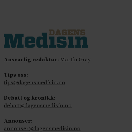
Ansvarlig redaktør
: Martin Gray
Tips oss
:
tips@dagensmedisin.no
Debatt og kronikk:
debatt@dagensmedisin.no
Annonser
:
annonser@dagensmedisin.no