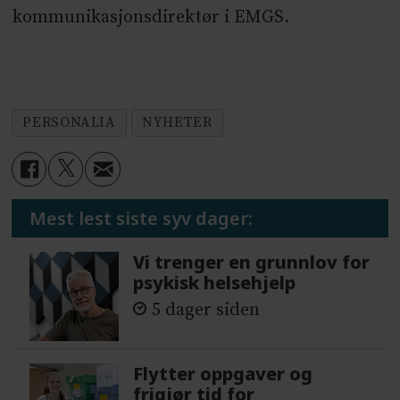
kommunikasjonsdirektør i EMGS.
PERSONALIA
NYHETER
Mest lest siste syv dager:
Vi trenger en grunnlov for
psykisk helsehjelp
5 dager siden
Flytter oppgaver og
frigjør tid for