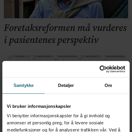
Foretaksreformen må vurderes
i pasientenes perspektiv
Samtykke
Detaljer
Om
Vi bruker informasjonskapsler
Vi benytter informasjonskapsler for å gi innhold og
Kvalitet er ikke motstykket til
annonser et personlig preg, for å levere sosiale
mediefunksjoner og for å analysere trafikken vår. Ved å