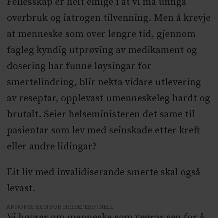
Fellesskap er helt einige i at vi må unngå
overbruk og iatrogen tilvenning. Men å krevje
at menneske som over lengre tid, gjennom
fagleg kyndig utprøving av medikament og
dosering har funne løysingar for
smertelindring, blir nekta vidare utlevering
av reseptar, opplevast umenneskeleg hardt og
brutalt. Seier helseministeren det same til
pasientar som lev med seinskade etter kreft
eller andre lidingar?
Eit liv med invalidiserande smerte skal også
levast.
ANNONSE KUN FOR HELSEPERSONELL
Vi høyrer om menneske som vegrar seg for å