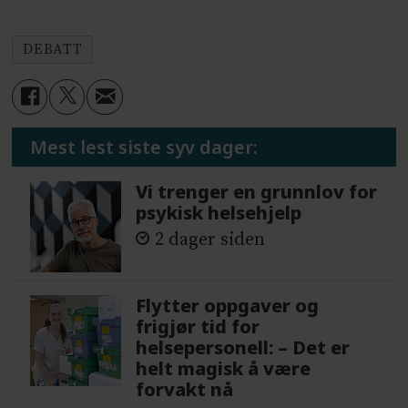
DEBATT
Mest lest siste syv dager:
Vi trenger en grunnlov for
psykisk helsehjelp
2 dager siden
Flytter oppgaver og
frigjør tid for
helsepersonell: – Det er
helt magisk å være
forvakt nå