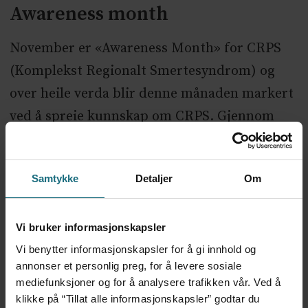
Awareness month
November er «Awareness Month» for CRPS
(Komplekst Regionalt Smertesyndrom) og
over heile verda blir denne månaden markert
ved å spreie kunnskap om CRPS. Gjennom
frivillig arbeid i foreninga prøver vi å bidra til
at også menneske som strevar med livslang
Samtykke
Detaljer
Om
smerteliding skal ha rett til oppfølging og
hjelp. Vi deltar gjerne i dialog med
Vi bruker informasjonskapsler
helsepersonell, smerteklinikkar eller
Vi benytter informasjonskapsler for å gi innhold og
Helseministeren om å utarbeide tydelege
annonser et personlig preg, for å levere sosiale
mediefunksjoner og for å analysere trafikken vår. Ved å
retningslinjer og rettigheiter.
klikke på “Tillat alle informasjonskapsler” godtar du