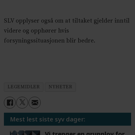
SLV opplyser også om at tiltaket gjelder inntil
videre og opphører hvis
forsyningssituasjonen blir bedre.
LEGEMIDLER
NYHETER
Mest lest siste syv dager:
Vi trenger en grunnlov for