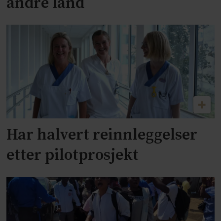
andre land
Har halvert reinnleggelser
etter pilotprosjekt