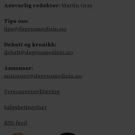
Ansvarlig redaktør
: Martin Gray
Tips oss
:
tips@dagensmedisin.no
Debatt og kronikk:
debatt@dagensmedisin.no
Annonser
:
annonser@dagensmedisin.no
Personvernerklæring
Salgsbetingelser
RSS-feed