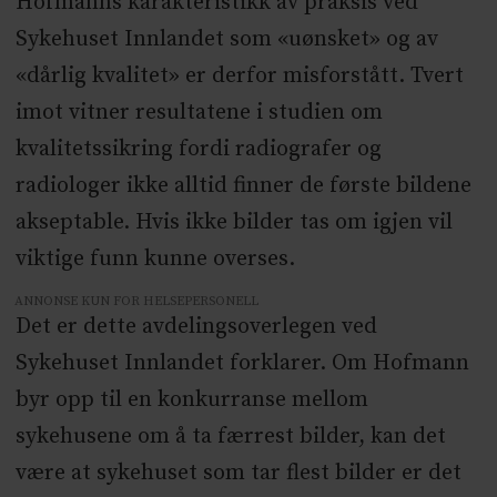
Hofmanns karakteristikk av praksis ved
Sykehuset Innlandet som «uønsket» og av
«dårlig kvalitet» er derfor misforstått. Tvert
imot vitner resultatene i studien om
kvalitetssikring fordi radiografer og
radiologer ikke alltid finner de første bildene
akseptable. Hvis ikke bilder tas om igjen vil
viktige funn kunne overses.
ANNONSE KUN FOR HELSEPERSONELL
Det er dette avdelingsoverlegen ved
Sykehuset Innlandet forklarer. Om Hofmann
byr opp til en konkurranse mellom
sykehusene om å ta færrest bilder, kan det
være at sykehuset som tar flest bilder er det