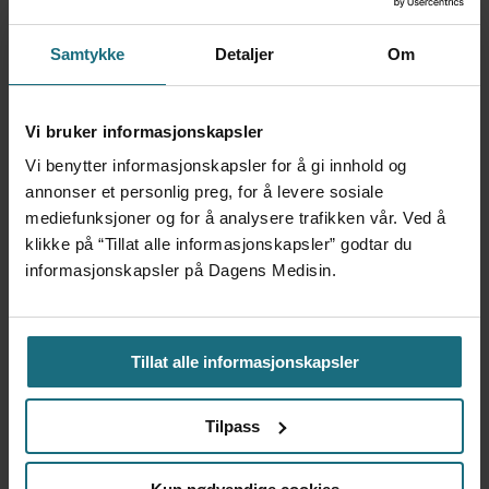
Sykehuset i Vestfold
Samtykke
Detaljer
Om
Harald Nes, Overlege, Avdeling for radiologi,
Helse Fonna. Styremedlem i Radiologforeningen
Vi bruker informasjonskapsler
og styremedlem i Fagstyret, Legeforeningen
Vi benytter informasjonskapsler for å gi innhold og
annonser et personlig preg, for å levere sosiale
mediefunksjoner og for å analysere trafikken vår. Ved å
Kristin Jensen, Seksjonsleder, avdeling for fysikk og
klikke på “Tillat alle informasjonskapsler” godtar du
bildeanalyse, OUS
informasjonskapsler på Dagens Medisin.
Nils Einar Kløw, Overlege, Avdeling for radiologi,
OUS Ullevål. Professor, UiO
Tillat alle informasjonskapsler
Tilpass
Ingen oppgitte interessekonflikter