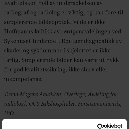
Kvalitetskontroll av undersøkelsen av
radiograf og radiolog er viktig, og kan føre til
supplerende bildeopptak. Vi deler ikke
Hoffmanns kritikk av røntgenavdelingen ved
Sykehuset Innlandet. Røntgendiagnostikk av
skader og sykdommer i skjelettet er ikke
farlig. Supplerende bilder kan være uttrykk
for god kvalitetssikring, ikke slurv eller
inkompetanse.
Trond Mogens Aaløkken, Overlege, Avdeling for
radiologi, OUS Rikshospitalet. Førsteamanuensis,
UiO
Einar Vigeland, Overlege, Radiologisk avdeling,