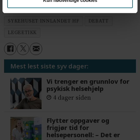
Kun nødvendige cookies
SYKEHUSET INNLANDET HF
DEBATT
LEGEETIKK
Mest lest siste syv dager:
Vi trenger en grunnlov for
psykisk helsehjelp
4 dager siden
Flytter oppgaver og
frigjør tid for
helsepersonell: – Det er