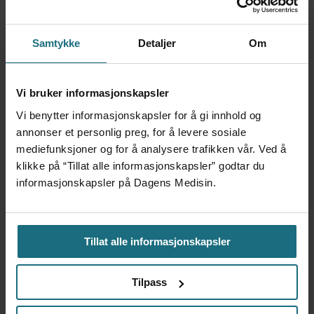
motorbåt
1 dag siden
Samtykke
Detaljer
Om
– Etter en stund kom det
frem at han døgnet før
Vi bruker informasjonskapsler
hadde drukket 25 vodka
Vi benytter informasjonskapsler for å gi innhold og
Red Bull
annonser et personlig preg, for å levere sosiale
2 dager siden
mediefunksjoner og for å analysere trafikken vår. Ved å
klikke på “Tillat alle informasjonskapsler” godtar du
Mistanken var ikke et
informasjonskapsler på Dagens Medisin.
forskningsfunn
6 dager siden
Tillat alle informasjonskapsler
Tilpass