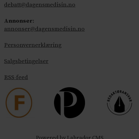
debatt@dagensmedisin.no
Annonser
:
annonser@dagensmedisin.no
Personvernerklæring
Salgsbetingelser
RSS-feed
Powered by Labrador CMS