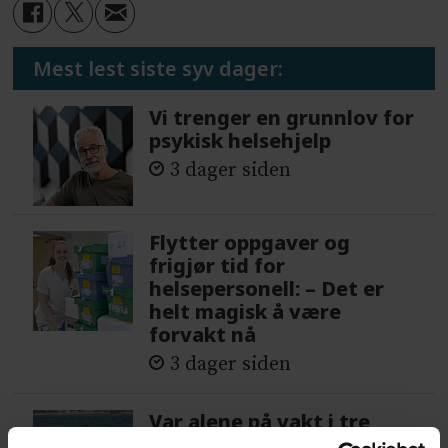
Mest lest siste syv dager:
Vi trenger en grunnlov for
psykisk helsehjelp
3 dager siden
Flytter oppgaver og
frigjør tid for
helsepersonell: – Det er
helt magisk å være
forvakt nå
3 dager siden
Var alene på vakt i tre
måneder – i en 16-fots