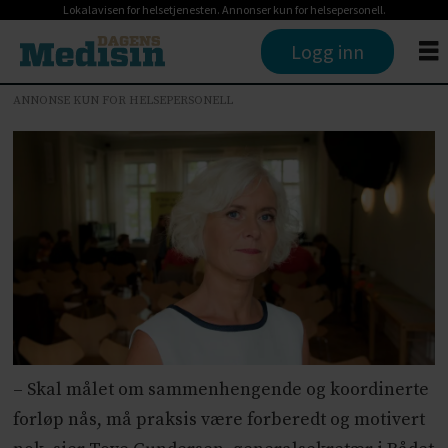
Lokalavisen for helsetjenesten. Annonser kun for helsepersonell.
Logg inn
ANNONSE KUN FOR HELSEPERSONELL
– Skal målet om sammenhengende og koordinerte
forløp nås, må praksis være forberedt og motivert