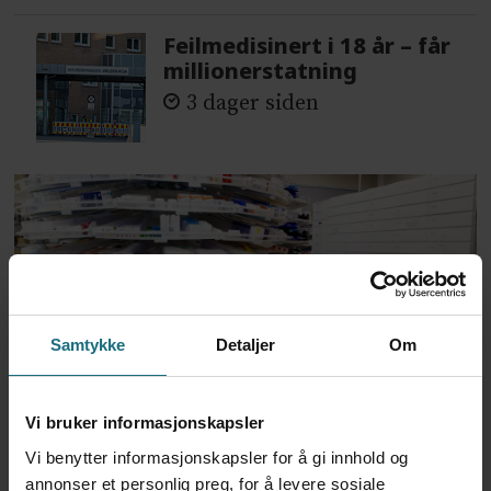
Feilmedisinert i 18 år – får
millionerstatning
3 dager siden
Samtykke
Detaljer
Om
Apoteker over hele landet
Vi bruker informasjonskapsler
har problemer
Vi benytter informasjonskapsler for å gi innhold og
annonser et personlig preg, for å levere sosiale