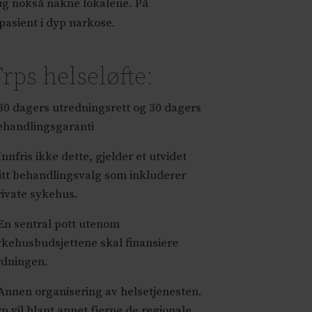
pig nokså nakne lokalene. På
pasient i dyp narkose.
rps helseløfte:
 30 dagers utredningsrett og 30 dagers
ehandlingsgaranti
Innfris ikke dette, gjelder et utvidet
ritt behandlingsvalg som inkluderer
rivate sykehus.
 En sentral pott utenom
ykehusbudsjettene skal finansiere
rdningen.
 Annen organisering av helsetjenesten.
p vil blant annet fjerne de regionale