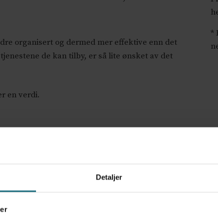
h
* 
dre organisert og dermed mer effektive enn det
ne
tjenestene de kan tilby, er så lite ønsket av det
er en verdi.
efravær, fordi folk ikke får behandling. Så totalt sett så t
.
Detaljer
t forslag om en 30-dagers pasientgaranti etter modell fra 
er