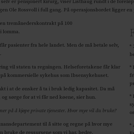
elv er pensjonert kirurg, viser Listhaug rundt i de forelø
en Ole Rossvoll i full gang. På operasjonsbordet ligger en 
 en tremånederskontrakt på 100
F
 i lomma.
får pasienter fra hele landet. Men de må betale selv,
*
.
b
ring vil staten ta regningen. Helseforetakene får klar
* 
et på kommersielle sykehus som Ibsensykehuset.
f
p
nkt i at de ønsker å ta i bruk ledig kapasitet. Da må
*
 og sørge for at vi får ned køene, sier hun.
s
ner på å kjøpe private tjenester. Hvor mye vil du bruke?
o
finansdepartement til å sitte og regne på hvor mye
*
 kan bruke de ressursene som vi har, bedre.
Fr