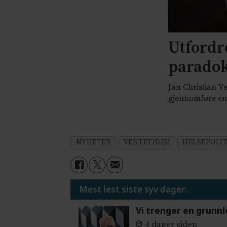
Utfordre
parado
Jan Christian Ve
gjennomføre endr
NYHETER
VENTETIDER
HELSEPOLI
Mest lest siste syv dager:
Vi trenger en grunnl
4 dager siden