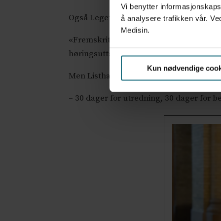
Vi benytter informasjonskapsl
Også Legeforeningen har dømt forslaget n
å analysere trafikken vår. Ve
Medisin.
«Fremskrittspartiets forslag er uegnet til
høringsuttalelse.
Kun nødvendige cook
Men Listhaug står på sitt.
– 30 dager for utredning, 30 dager for 