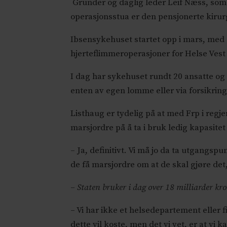
Gründer og daglig leder Leif Næss, som s
operasjonsstua er den pensjonerte kirurg
Ibsensykehuset startet opp i mars, med
hjerteflimmeroperasjoner for Helse Vest
I dag har sykehuset rundt 20 ansatte og 
enten av egen lomme eller via forsikring
Listhaug er tydelig på at med Frp i regje
marsjordre på å ta i bruk ledig kapasit
– Ja, definitivt. Vi må jo da ta utgangspu
de få marsjordre om at de skal gjøre det,
– Staten bruker i dag over 18 milliarder kro
– Vi har ikke et helsedepartement eller 
dette vil koste, men det vi vet, er at vi