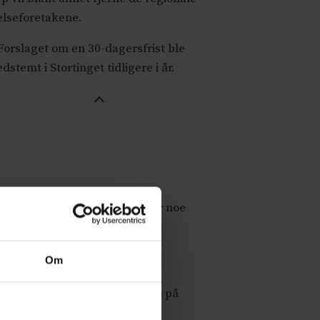
elseforetakene.
Forslaget om en 30-dagersfrist ble
dstemt i Stortinget tidligere i år.
ror ikke jeg at kostnadene blir noe
Om
Danmark, som et stort flertall på