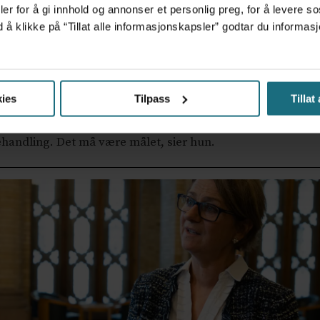
er for å gi innhold og annonser et personlig preg, for å levere s
ord og ned, blant annet fordi det blir umulig å prioritere 
d å klikke på “Tillat alle informasjonskapsler” godtar du inform
 å løse de store utfordringene den offentlige spesialisthelse
ies
Tilpass
Tillat
behandling. Det må være målet, sier hun.