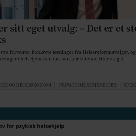
r sitt eget utvalg: – Det er et st
ks
stre forventer konkrete løsninger fra Helsereformutvalget, og 
inger i helsetjenesten om han blir sittende etter valget.
TIKK OG HELSEØKONOMI
PRIVATE HELSETJENESTER
SPES
ov for psykisk helsehjelp