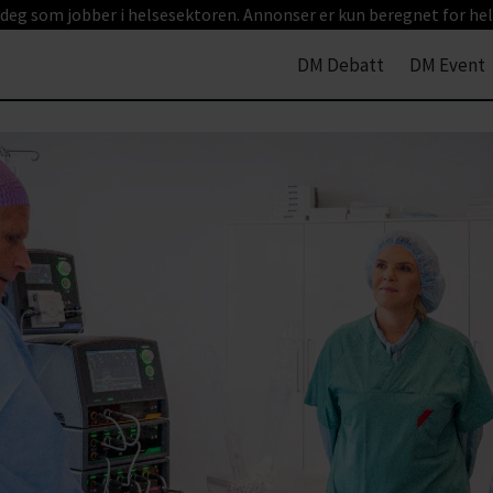
 deg som jobber i helsesektoren. Annonser er kun beregnet for hel
DM Debatt
DM Event