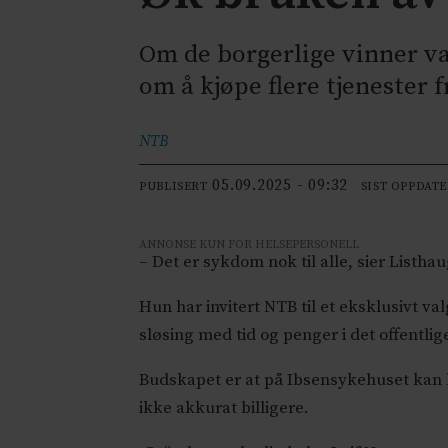
Om de borgerlige vinner val
om å kjøpe flere tjenester f
NTB
05.09.2025 - 09:32
PUBLISERT
SIST OPPDAT
ANNONSE KUN FOR HELSEPERSONELL
– Det er sykdom nok til alle, sier Listhau
Hun har invitert NTB til et eksklusivt v
sløsing med tid og penger i det offentli
Budskapet er at på Ibsensykehuset kan
ikke akkurat billigere.