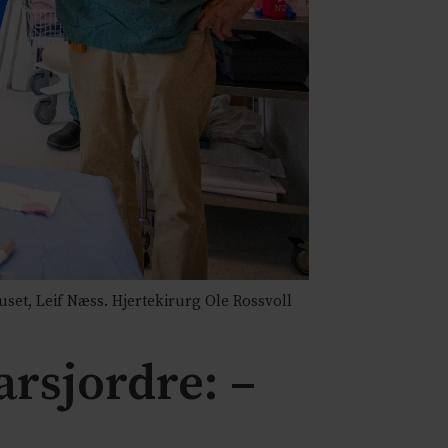
et, Leif Næss. Hjertekirurg Ole Rossvoll
arsjordre: –