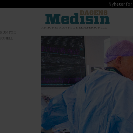
Nyheter for
ANNONSE KUN FOR HELSEPERSONELL
 KUN FOR
SONELL