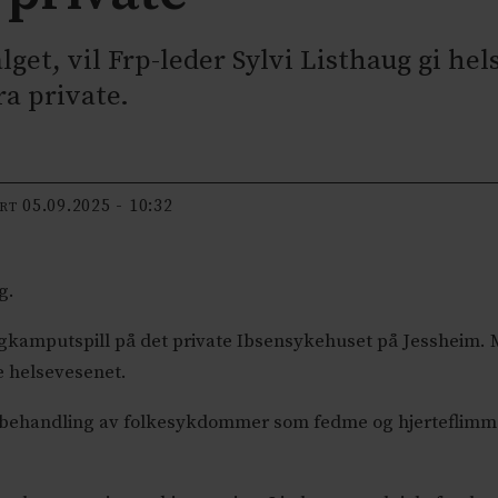
get, vil Frp-leder Sylvi Listhaug gi he
ra private.
05.09.2025 - 10:32
ERT
g.
algkamputspill på det private Ibsensykehuset på Jessheim. 
ge helsevesenet.
 behandling av folkesykdommer som fedme og hjerteflimme