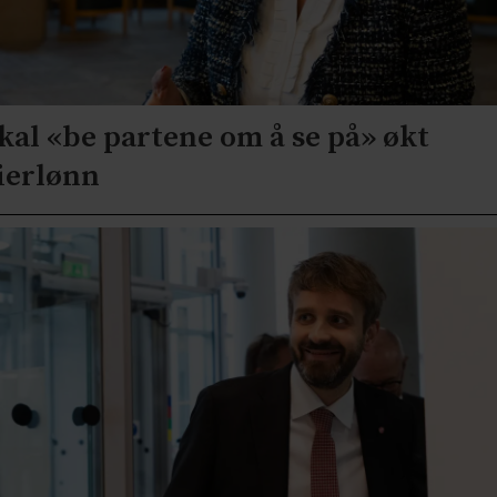
kal «be partene om å se på» økt
ierlønn