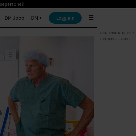
sepersonell.
DM Jobb
DM +
Logg inn
ANNONSE KUN FOR
HELSEPERSONELL