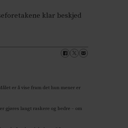
lseforetakene klar beskjed
Målet er å vise fram det hun mener er
r gjøres langt raskere og bedre – om