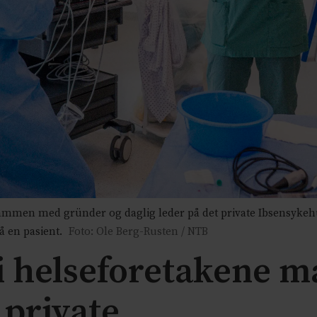
mmen med gründer og daglig leder på det private Ibsensykehus
å en pasient.
Foto: Ole Berg-Rusten / NTB
gi helseforetakene m
 private