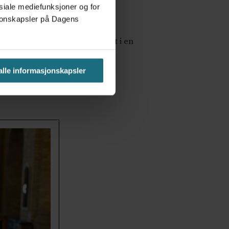
osiale mediefunksjoner og for
mellom ulike tilstander.
asjonskapsler på Dagens
tjenesten nå står i», heter det i en
 alle informasjonskapsler