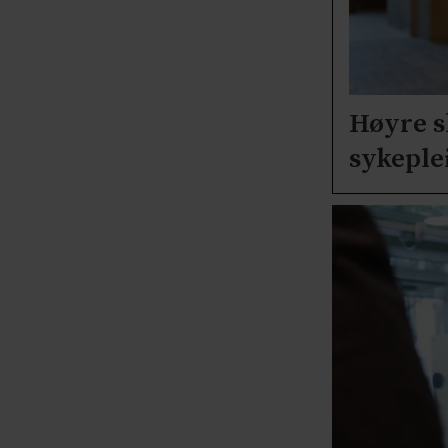
Høyre s
sykeple