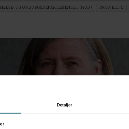
HELSE- OG OMSORGSDEPARTEMENTET (HOD)
PROSJEKT X
Detaljer
er