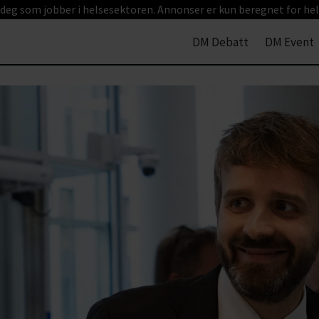
 deg som jobber i helsesektoren. Annonser er kun beregnet for hel
DM Debatt
DM Event