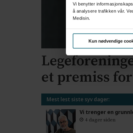
Vi benytter informasjonskapsl
å analysere trafikken vår. Ve
Medisin.
Kun nødvendige cook
Legeforeninge
et premiss for
Mest lest siste syv dager:
Vi trenger en grunnl
4 dager siden