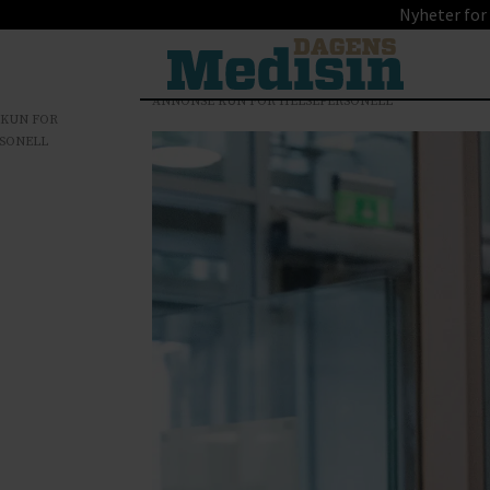
Nyheter for
ANNONSE KUN FOR HELSEPERSONELL
 KUN FOR
SONELL