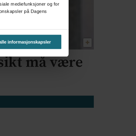
osiale mediefunksjoner og for
asjonskapsler på Dagens
 alle informasjonskapsler
sikt må være