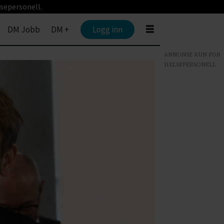
sepersonell.
DM Jobb
DM +
Logg inn
ANNONSE KUN FOR
HELSEPERSONELL