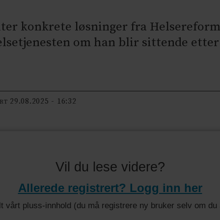
nter konkrete løsninger fra Helsereformu
lsetjenesten om han blir sittende etter
29.08.2025 - 16:32
ERT
Vil du lese videre?
Allerede registrert? Logg inn her
 alt vårt pluss-innhold (du må registrere ny bruker selv om d