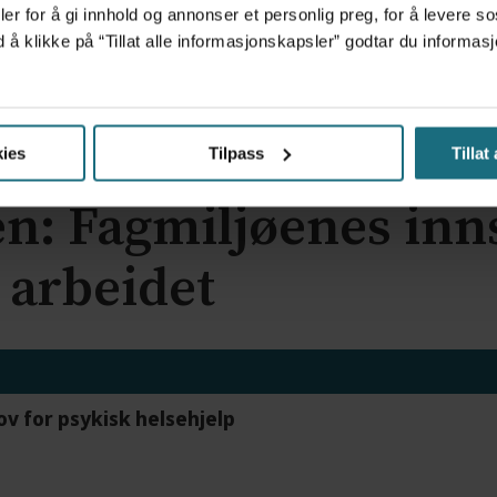
er for å gi innhold og annonser et personlig preg, for å levere s
d å klikke på “Tillat alle informasjonskapsler” godtar du inform
ies
Tilpass
Tillat
n: Fagmiljøenes inn
 arbeidet
ov for psykisk helsehjelp