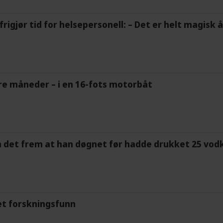
frigjør tid for helsepersonell: – Det er helt magisk
tre måneder – i en 16-fots motorbåt
m det frem at han døgnet før hadde drukket 25 vodk
et forskningsfunn