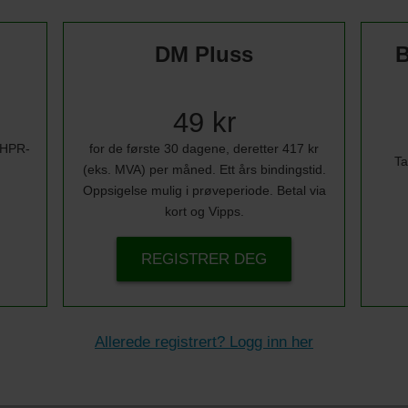
DM Pluss
B
49 kr
i HPR-
for de første 30 dagene, deretter 417 kr
Ta
(eks. MVA) per måned. Ett års bindingstid.
Oppsigelse mulig i prøveperiode. Betal via
kort og Vipps.
REGISTRER DEG
Allerede registrert? Logg inn her