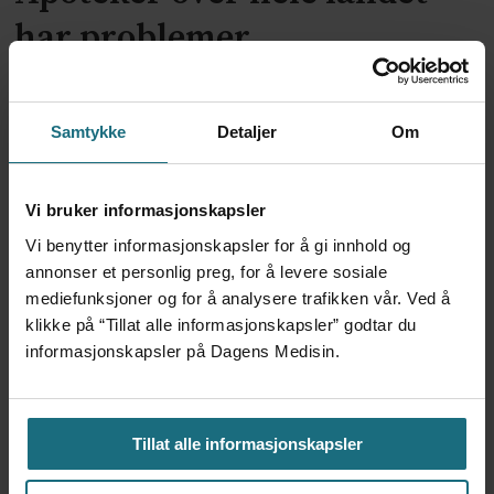
har problemer
Samtykke
Detaljer
Om
Vi bruker informasjonskapsler
Vi benytter informasjonskapsler for å gi innhold og
annonser et personlig preg, for å levere sosiale
mediefunksjoner og for å analysere trafikken vår. Ved å
Kliniske studier kommer ikke
klikke på “Tillat alle informasjonskapsler” godtar du
informasjonskapsler på Dagens Medisin.
til land bare fordi de er gode på
forskning
Tillat alle informasjonskapsler