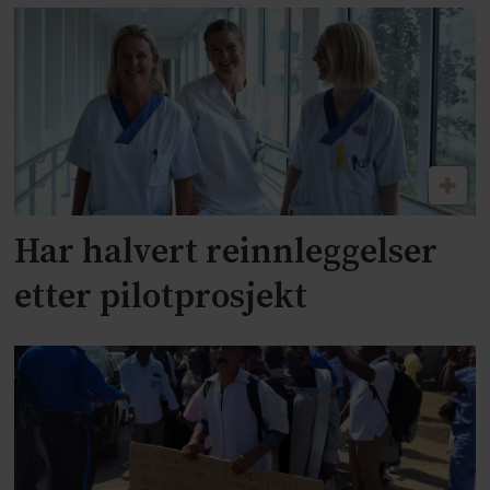
Har halvert reinnleggelser
etter pilotprosjekt