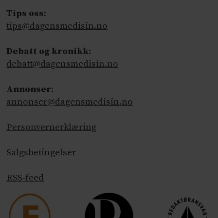
Tips oss
:
tips@dagensmedisin.no
Debatt og kronikk:
debatt@dagensmedisin.no
Annonser
:
annonser@dagensmedisin.no
Personvernerklæring
Salgsbetingelser
RSS-feed