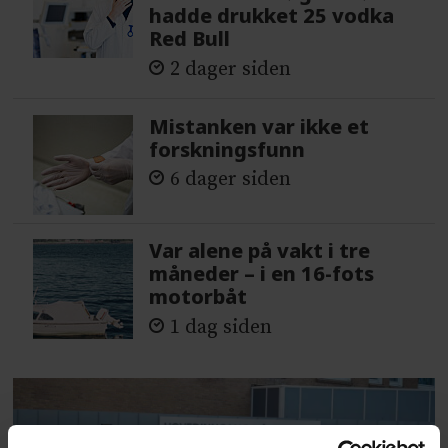
hadde drukket 25 vodka
Red Bull
2 dager siden
Mistanken var ikke et
forskningsfunn
6 dager siden
Var alene på vakt i tre
måneder – i en 16-fots
motorbåt
1 dag siden