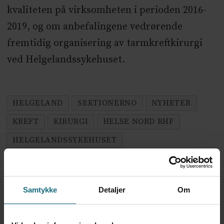
kvaliteten på virksomheten i perioden 2016-
2019, og om anbefalingene vedrørende
fremtidig organisering av tarmkreftkirurgi
ved Helgelandssykehuset.
HELGELAND
SEKTIONERNO
NYHETER
KREFT
KIRURGI
HELSE NORD RHF
HELGELANDSSYKEHUSET
SPESIALISTHELSETJENESTE
Samtykke
Detaljer
Om
Mest lest siste syv dager: