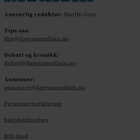
Ansvarlig redaktør
: Martin Gray
Tips oss
:
tips@dagensmedisin.no
Debatt og kronikk:
debatt@dagensmedisin.no
Annonser
:
annonser@dagensmedisin.no
Personvernerklæring
Salgsbetingelser
RSS-feed