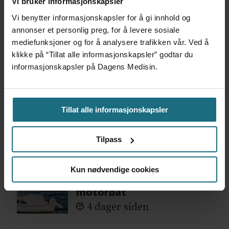
Vi bruker informasjonskapsler
Vi trenger en grunnlov for
Vi benytter informasjonskapsler for å gi innhold og
psykisk helsehjelp
annonser et personlig preg, for å levere sosiale
6 dager siden
mediefunksjoner og for å analysere trafikken vår. Ved å
klikke på “Tillat alle informasjonskapsler” godtar du
informasjonskapsler på Dagens Medisin.
Flytter oppgaver og
frigjør tid for
helsepersonell: – Det er
helt magisk å være
Tillat alle informasjonskapsler
forvakt nå
6 dager siden
Tilpass
Var alene på vakt i tre
Kun nødvendige cookies
måneder – i en 16-fots
motorbåt
4 dager siden