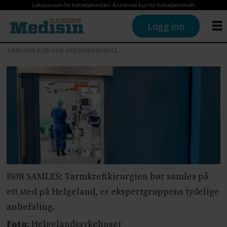
Lokalavisen for helsetjenesten. Annonser kun for helsepersonell.
Logg inn
ANNONSE KUN FOR HELSEPERSONELL
BØR SAMLES: Tarmkreftkirurgien bør samles på
ett sted på Helgeland, er ekspertgruppens tydelige
anbefaling.
Foto:
Helgelandssykehuset