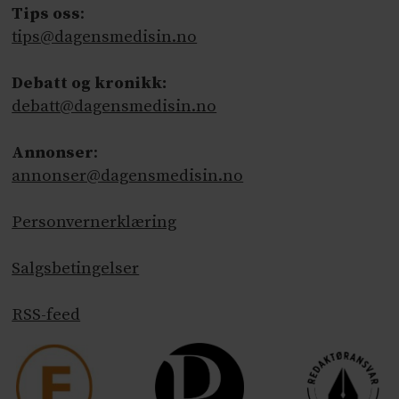
Tips oss
:
tips@dagensmedisin.no
Debatt og kronikk:
debatt@dagensmedisin.no
Annonser
:
annonser@dagensmedisin.no
Personvernerklæring
Salgsbetingelser
RSS-feed