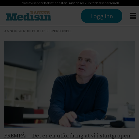
Lokalavisen for helsetjenesten. Annonser kun for helsepersonell.
Logg inn
ANNONSE KUN FOR HELSEPERSONELL
FREMPÅ: – Det er en utfordring at vi i startgropen