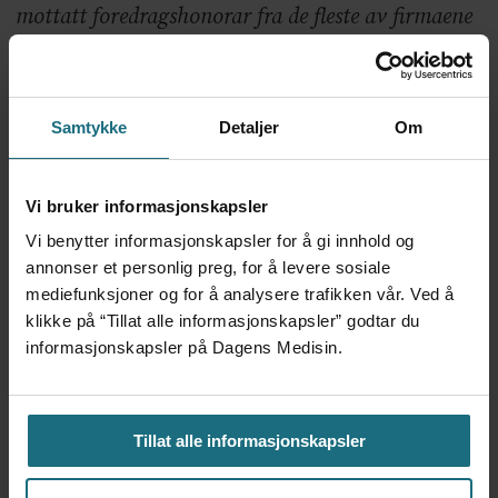
mottatt foredragshonorar fra de fleste av firmaene
som markedsfører MS-legemidler. John Anker
Zwart og Flinstad Harbo har mottatt
forskningsstøtte fra Forskningsrådet og Helse Sør-
Samtykke
Detaljer
Om
Øst.
Vi bruker informasjonskapsler
Vi benytter informasjonskapsler for å gi innhold og
FORSKNING
NYHETER
annonser et personlig preg, for å levere sosiale
mediefunksjoner og for å analysere trafikken vår. Ved å
klikke på “Tillat alle informasjonskapsler” godtar du
informasjonskapsler på Dagens Medisin.
Mest lest siste syv dager:
Vi trenger en grunnlov for
Tillat alle informasjonskapsler
psykisk helsehjelp
5 dager siden