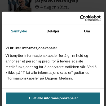
4 dager siden
Flytter oppgaver og
frigjør tid for
Samtykke
Detaljer
Om
helsepersonell: – Det er
helt magisk å være
forvakt nå
Vi bruker informasjonskapsler
4 dager siden
Vi benytter informasjonskapsler for å gi innhold og
annonser et personlig preg, for å levere sosiale
Var alene på vakt i tre
mediefunksjoner og for å analysere trafikken vår. Ved å
måneder – i en 16-fots
klikke på “Tillat alle informasjonskapsler” godtar du
motorbåt
informasjonskapsler på Dagens Medisin.
2 dager siden
– Etter en stund kom det
Tillat alle informasjonskapsler
frem at han døgnet før