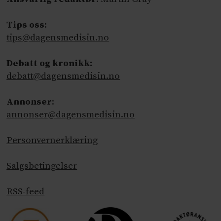
Tips oss
:
tips@dagensmedisin.no
Debatt og kronikk:
debatt@dagensmedisin.no
Annonser
:
annonser@dagensmedisin.no
Personvernerklæring
Salgsbetingelser
RSS-feed