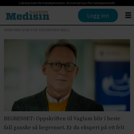
Lokalavisen for helsetjenesten. Annonser kun for helsepersonell.
Logg inn
ANNONSE KUN FOR HELSEPERSONELL
BEGRENSET: Oppskriften til Vaglum blir i beste
fall ganske så begrenset. Er du ekspert på ett felt