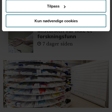
hadde drukket 25 vodka
Tilpass
Red Bull
3 dager siden
Kun nødvendige cookies
Mistanken var ikke et
forskningsfunn
7 dager siden