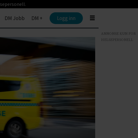
sepersonell.
DM Jobb
DM +
Logg inn
ANNONSE KUN FOR
HELSEPERSONELL