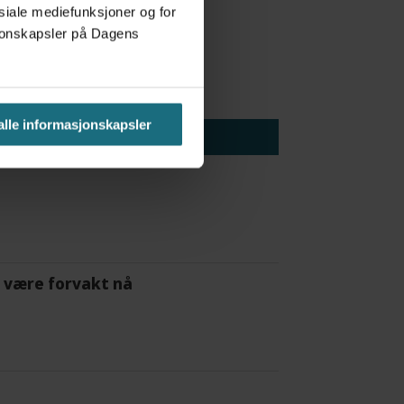
osiale mediefunksjoner og for
asjonskapsler på Dagens
 alle informasjonskapsler
 å være forvakt nå