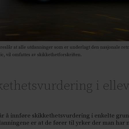
lår at alle utdanninger som er underlagt den nasjonale retni
, vil omfattes av skikkethetforskriften.
kethetsvurdering i elle
 å innføre skikkethetsvurdering i enkelte gru
danningene er at de fører til yrker der man har