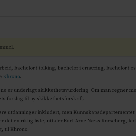
ammel.
beid, bachelor i tolking, bachelor i ernæring, bachelor i os
ge
Khrono
.
ne er underlagt skikkethetsvurdering. Om man regner med
s forslag til ny skikkethetsforskrift.
 flere utdanninger inkludert, men Kunnskapsdepartementet
er det en riktig liste, uttaler Karl-Arne Næss Korseberg, le
, til Khrono.