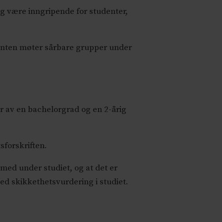
ig være inngripende for studenter,
denten møter sårbare grupper under
år av en bachelorgrad og en 2-årig
tsforskriften.
ed under studiet, og at det er
med skikkethetsvurdering i studiet.