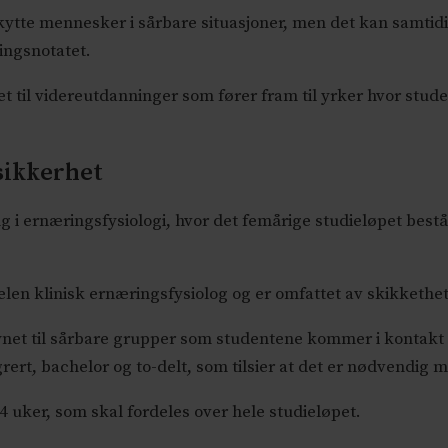
skytte mennesker i sårbare situasjoner, men det kan samtid
ngsnotatet.
 til videre
utdanninger
som fører fram til yrker hvor stu
 sikkerhet
ing i ernæringsfysiologi, hvor det femårige studieløpet best
telen klinisk ernæringsfysiolog og er omfattet av skikkethe
net til sårbare grupper som studentene kommer i kontakt m
grert, bachelor og to-delt, som tilsier at det er nødvendig 
 uker, som skal fordeles over hele studieløpet.