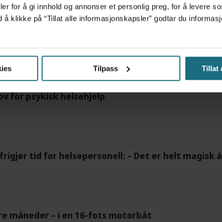
er for å gi innhold og annonser et personlig preg, for å levere s
d å klikke på “Tillat alle informasjonskapsler” godtar du inform
ENESTE
NYHETER
LOV OG RETT
FOLKEHELSE
ies
Tilpass
Tillat
ov for psykisk helsehjelp
frigjør tid for helsepersonell: – Det er helt magisk
tre måneder – i en 16-fots motorbåt