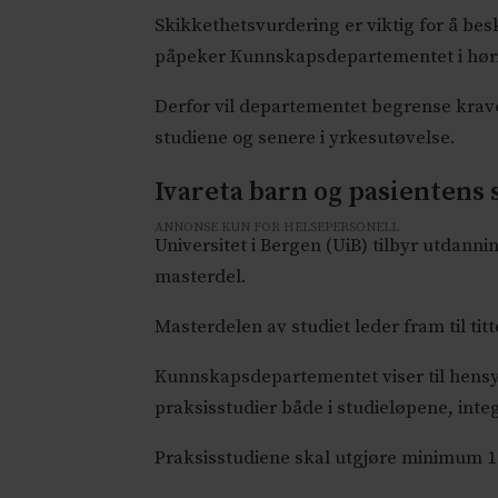
Skikkethetsvurdering er viktig for å be
påpeker Kunnskapsdepartementet i høri
Derfor vil departementet begrense kravet
studiene og senere i yrkesutøvelse.
Ivareta barn og pasientens
ANNONSE KUN FOR HELSEPERSONELL
Universitet i Bergen (UiB) tilbyr utdann
masterdel.
Masterdelen av studiet leder fram til tit
Kunnskapsdepartementet viser til hensy
praksisstudier både i studieløpene, inte
Praksisstudiene skal utgjøre minimum 14