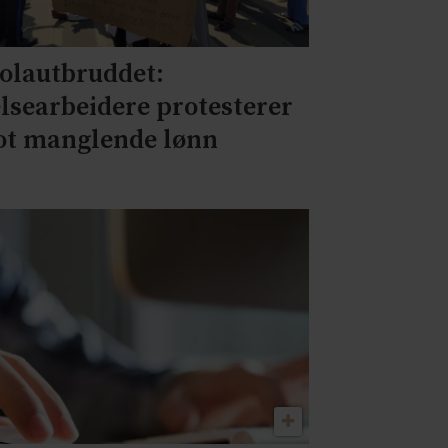
olautbruddet:
lsearbeidere protesterer
t manglende lønn