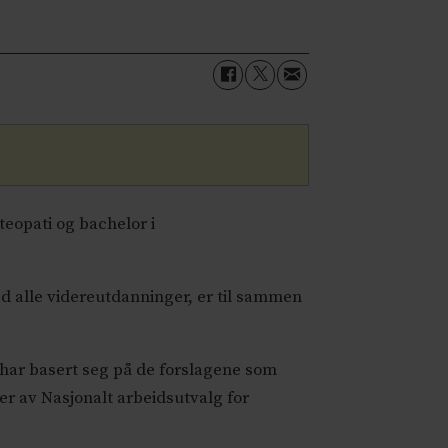
teopati og bachelor i
 alle videre
utdanninger
, er til sammen
 har basert seg på de forslagene som
der av Nasjonalt arbeidsutvalg for