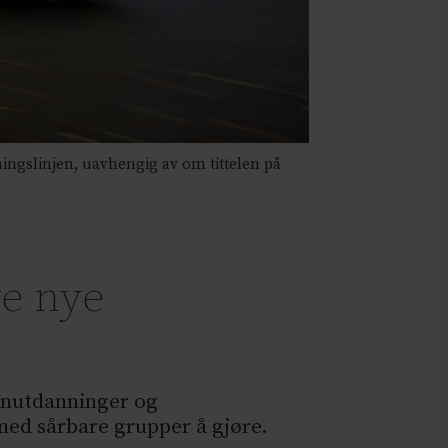
ngslinjen, uavhengig av om tittelen på
ve nye
nnutdanninger og
 med sårbare grupper å gjøre.