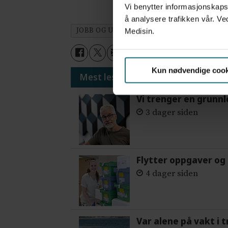
Vi benytter informasjonskapsl
å analysere trafikken vår. Ve
JOBB OG UTDANNING
PRIMÆRHELSETJ
Medisin.
Kun nødvendige cook
Mest lest siste syv dager:
Vi trenger en grunnl
3 dager siden
Flytter oppgaver og 
4 dager siden
Var alene på vakt i 