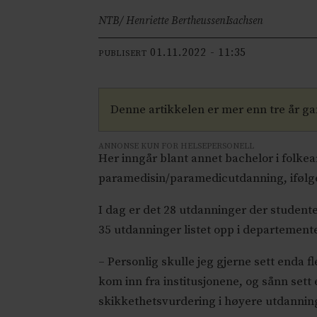
NTB/ Henriette Bertheussen
Isachsen
01.11.2022 - 11:35
PUBLISERT
Denne artikkelen er mer enn tre år g
ANNONSE KUN FOR HELSEPERSONELL
Her inngår blant annet bachelor i folkear
paramedisin/paramedicutdanning, iføl
I dag er det 28
utdanninger
der studente
35
utdanninger
listet opp i departementet
– Personlig skulle jeg gjerne sett enda
kom inn fra institusjonene, og sånn sett 
skikkethetsvurdering i høyere utdanning