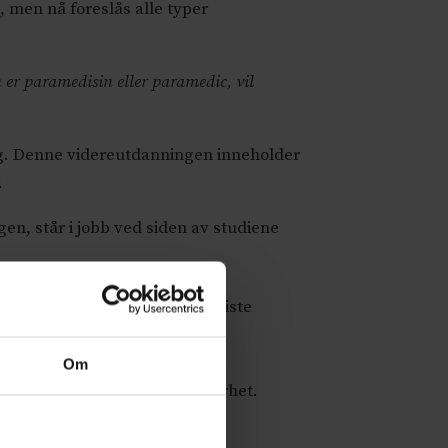
 men nå foreslås alle typer
 er paramedisin eller paramedic, vil
ng. Denne videreutdanningen inneholder
.
n, står i jobb ved siden av studiene
ning/simulering i løpet av siste
er under praksisperioden og i
Om
reta barn og pasientens sikkerhet.