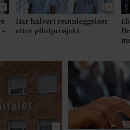
re
Har halvert reinnleggelser
Eb
 –
etter pilotprosjekt
He
mo