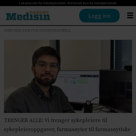
Lokalavisen for helsetjenesten. Annonser kun for helsepersonell.
Logg inn
ANNONSE KUN FOR HELSEPERSONELL
TRENGER ALLE: Vi trenger sykepleiere til
sykepleieroppgaver, farmasøyter til farmasøytiske