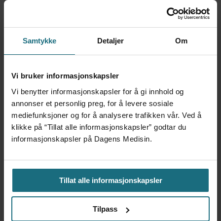
with mortality for patients with chronic
disease: an observational study using
Samtykke
Detaljer
Om
Norwegian registry data. Br J Gen Pract.
2024;74(742):e347-e354.
Vi bruker informasjonskapsler
3. Skarshaug LJ, Kaspersen SL, Bjørngaard
Vi benytter informasjonskapsler for å gi innhold og
JH, Pape K. How does general practitioner
annonser et personlig preg, for å levere sosiale
mediefunksjoner og for å analysere trafikken vår. Ved å
discontinuity affect healthcare utilisation? An
klikke på “Tillat alle informasjonskapsler” godtar du
observational cohort study of 2.4 million
informasjonskapsler på Dagens Medisin.
Norwegians 2007-2017. BMJ Open.
2021;11(2):e042391.
Tillat alle informasjonskapsler
4. Agarwal SD, Pabo E, Rozenblum R, Sherritt
Tilpass
KM. Professional dissonance and burnout in