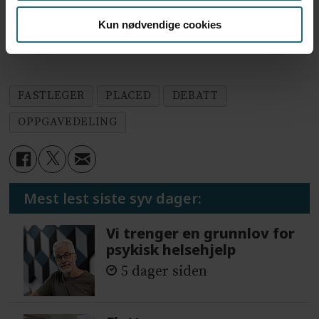
primary care: a qualitative study. JAMA
Kun nødvendige cookies
Intern Med. 2020;180(3):395-401.
FASTLEGER
PLACED
DEBATT
OPPGAVEDELING
Mest lest siste syv dager:
Vi trenger en grunnlov for
psykisk helsehjelp
5 dager siden