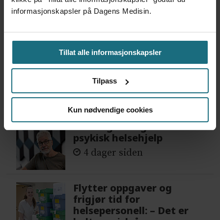
informasjonskapsler på Dagens Medisin.
FASTLEGER
DEBATT
FEDME
FEDME OG OVERVEKT
GRØNN RESEPT
Tillat alle informasjonskapsler
Tilpass
Mest lest siste syv dager:
Kun nødvendige cookies
Vi trenger en grunnlov for
psykisk helsehjelp
4 dager siden
Flytter oppgaver og
frigjør tid for
helsepersonell: – Det er