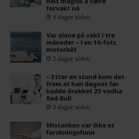
helt magisk å være
forvakt nå
4 dager siden
Var alene på vakt i tre
måneder – i en 16-fots
motorbåt
2 dager siden
– Etter en stund kom det
frem at han døgnet før
hadde drukket 25 vodka
Red Bull
3 dager siden
Mistanken var ikke et
forskningsfunn