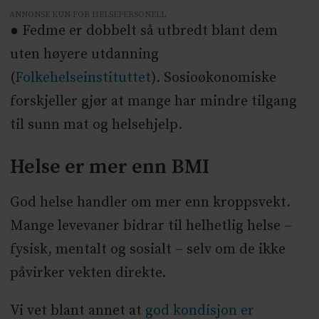
ANNONSE KUN FOR HELSEPERSONELL
● Fedme er dobbelt så utbredt blant dem
uten høyere utdanning
(
Folkehelseinstituttet
). Sosioøkonomiske
forskjeller gjør at mange har mindre tilgang
til sunn mat og helsehjelp.
Helse er mer enn BMI
God helse handler om mer enn kroppsvekt.
Mange levevaner bidrar til helhetlig helse –
fysisk, mentalt og sosialt – selv om de ikke
påvirker vekten direkte.
Vi vet blant annet at
g
od kondisjon er