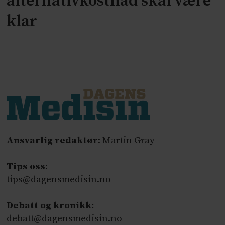
alternativkostnad skal være
klar
Ansvarlig redaktør
: Martin Gray
Tips oss
:
tips@dagensmedisin.no
Debatt og kronikk:
debatt@dagensmedisin.no