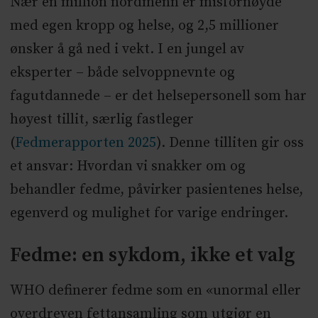
Nær én million nordmenn er misfornøyde
med egen kropp og helse, og 2,5 millioner
ønsker å gå ned i vekt. I en jungel av
eksperter – både selvoppnevnte og
fagutdannede – er det helsepersonell som har
høyest tillit, særlig fastleger
(
Fedmerapporten 2025
). Denne tilliten gir oss
et ansvar: Hvordan vi snakker om og
behandler fedme, påvirker pasientenes helse,
egenverd og mulighet for varige endringer.
Fedme: en sykdom, ikke et valg
WHO definerer fedme som en «unormal eller
overdreven fettansamling som utgjør en