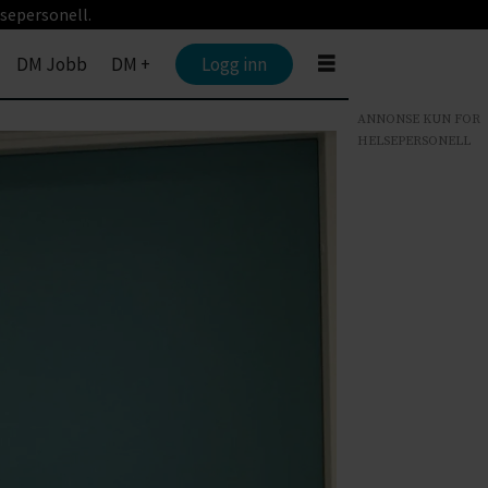
sepersonell.
DM Jobb
DM +
Logg inn
ANNONSE KUN FOR
HELSEPERSONELL