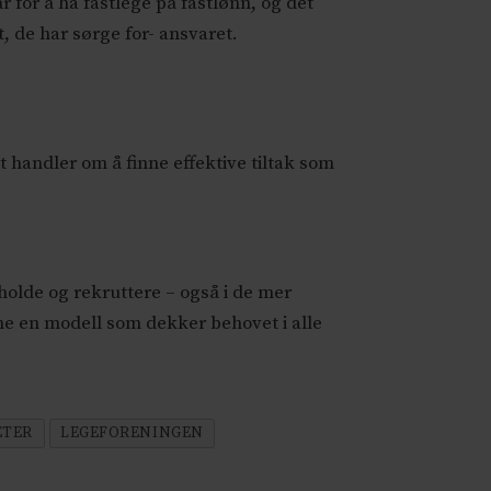
 for å ha fastlege på fastlønn, og det
 de har sørge for- ansvaret.
t handler om å finne effektive tiltak som
olde og rekruttere – også i de mer
nne en modell som dekker behovet i alle
ETER
LEGEFORENINGEN