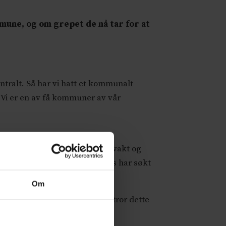
mune, og om grepet de nå tar for at
entralt. Så har vi hatt et kommunalt
 Vi er en av få kommuner av vår
 har en stor interkommunal legevakt og
Alle de private fastlegene hos oss har søkt
Om
bevilget penger til det. Jeg tror dette