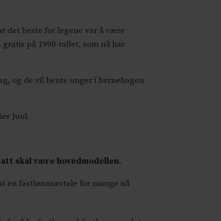
at det beste for legene var å være
 gratis på 1990-tallet, som nå har
g, og de vil hente unger i barnehagen
ier Juul.
satt skal være hovedmodellen.
 at en fastlønnsavtale for mange nå