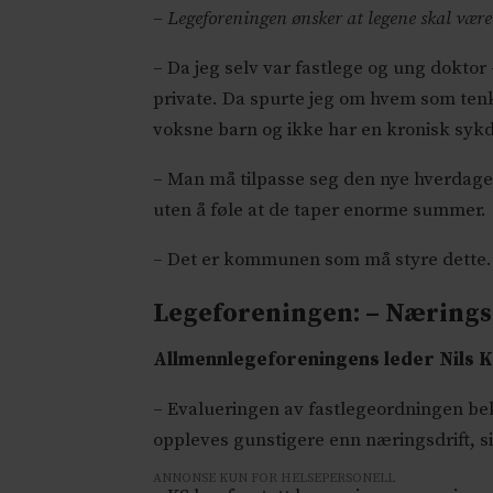
– Legeforeningen ønsker at legene skal vær
– Da jeg selv var fastlege og ung doktor
private. Da spurte jeg om hvem som tenke
voksne barn og ikke har en kronisk sy
– Man må tilpasse seg den nye hverdage
uten å føle at de taper enorme summer.
– Det er kommunen som må styre dette. Jeg 
Legeforeningen: – Næring
Allmennlegeforeningens leder Nils K
– Evalueringen av fastlegeordningen bek
oppleves gunstigere enn næringsdrift, si
ANNONSE KUN FOR HELSEPERSONELL