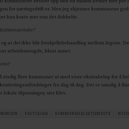
 at kommunene betaler opp mot én million kroner mer per år
gen for næringsdrift er. Men jeg skjønner kommunene godt,
fort kan koste mer enn det dobbelte.
 fastlønnsavtaler?
g og at det ikke blir forskjellsbehandling mellom legene. De
rbar arbeidsmengde, blant annet.
ette?
 stadig flere kommuner ut med store ekstrabeløp for å beh
krutteringsutfordringer fra dag til dag. Det er umulig å fi
okale tilpasninger, sier Klev.
DNINGEN
FASTLEGER
KOMMUNEHELSETJENESTE
NYH