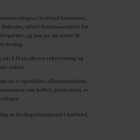
uneoverlegen i Sortland kommune,
 Røkenes, sitter i kommunestyret for
derpartiet, og hun ga sin støtte til
s forslag.
g om å få en sikrere rekruttering og
enne saken.
om én er spesialist i allmennmedisin.
 kommunen i sin helhet, journ.anm)
, er
stleger.
ring av fastlegesituasjonen i Sortland,