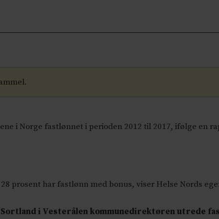
gammel.
gene i Norge fastlønnet i perioden 2012 til 2017, ifølge e
 28 prosent har fastlønn med bonus, viser Helse Nords ege
 i Sortland i Vesterålen kommunedirektøren utrede fast