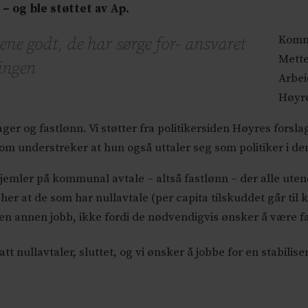
– og ble støttet av Ap.
Komm
e godt, de har sørge for- ansvaret
Mette
ningen
Arbei
Høyre
er og fastlønn. Vi støtter fra politikersiden Høyres forsla
om understreker at hun også uttaler seg som politiker i d
jemler på kommunal avtale – altså fastlønn – der alle uten
 her at de som har nullavtale (
per capita tilskuddet går til
en annen jobb, ikke fordi de nødvendigvis ønsker å være fa
tt nullavtaler, sluttet, og vi ønsker å jobbe for en stabilise