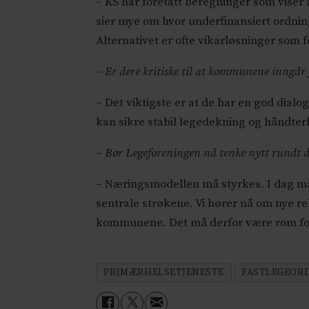
– KS har foretatt beregninger som viser
sier mye om hvor underfinansiert ordnin
Alternativet er ofte vikarløsninger som 
– Er dere kritiske til at kommunene inngår
– Det viktigste er at de har en god dialo
kan sikre stabil legedekning og håndte
– Bør Legeforeningen nå tenke nytt rundt d
– Næringsmodellen må styrkes. I dag må
sentrale strøkene. Vi hører nå om nye re
kommunene. Det må derfor være rom for l
PRIMÆRHELSETJENESTE
FASTLEGEOR