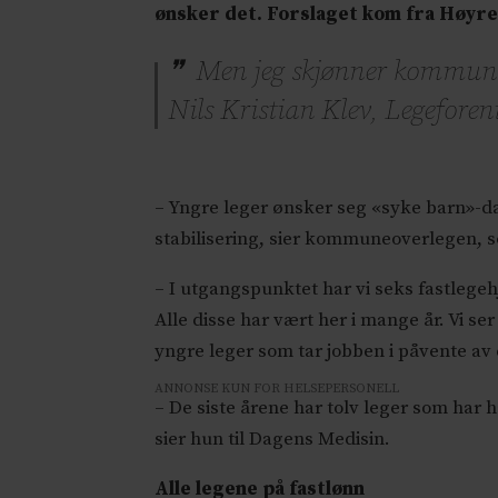
ønsker det. Forslaget kom fra Høyre 
Men jeg skjønner kommunen
Nils Kristian Klev, Legefore
– Yngre leger ønsker seg «syke barn»-dag
stabilisering, sier kommuneoverlegen, s
– I utgangspunktet har vi seks fastlegeh
Alle disse har vært her i mange år. Vi ser
yngre leger som tar jobben i påvente av 
ANNONSE KUN FOR HELSEPERSONELL
– De siste årene har tolv leger som har ha
sier hun til Dagens Medisin.
Alle legene på fastlønn