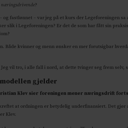
e næringsdrivende
?
 – og fastlønnet – var jeg på et kurs der Legeforeningen sa 
r slik i Legeforeningen? Er det de som har fått sin praksis
kdom?
n. Både kvinner og menn ønsker en mer forutsigbar hverda
vil tro, i alle fall i nord, at dette tvinger seg frem selv, s
smodellen gjelder
ristian Klev sier foreningen mener næringsdrift fort
reftet at ordningen er betydelig underfinansiert. Det gjør
er Klev.