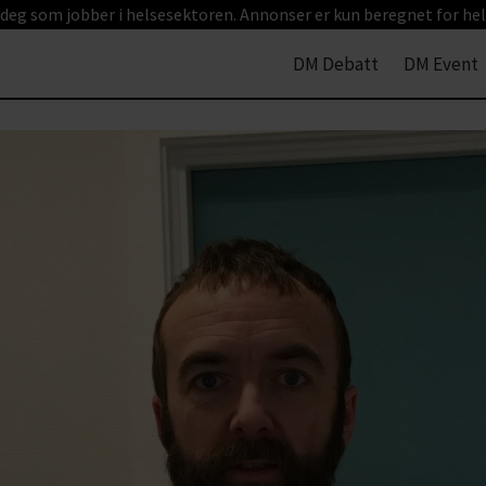
 deg som jobber i helsesektoren. Annonser er kun beregnet for hel
DM Debatt
DM Event