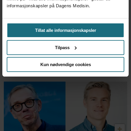
informasjonskapsler på Dagens Medisin.
Tillat alle informasjonskapsler
Tilpass
Feilmedisinert i 18 år – får
Kun nødvendige cookies
millionerstatning