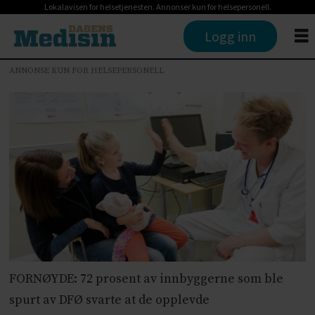
Lokalavisen for helsetjenesten. Annonser kun for helsepersonell.
Logg inn
ANNONSE KUN FOR HELSEPERSONELL
FORNØYDE: 72 prosent av innbyggerne som ble
spurt av DFØ svarte at de opplevde