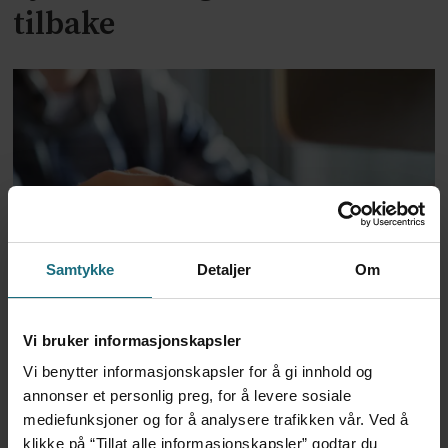
tilbake
Samtykke
Detaljer
Om
Dansk politi vil fengsle lege
for utskrivning av store
Vi bruker informasjonskapsler
mengder Ozempic
Vi benytter informasjonskapsler for å gi innhold og
annonser et personlig preg, for å levere sosiale
mediefunksjoner og for å analysere trafikken vår. Ved å
klikke på “Tillat alle informasjonskapsler” godtar du