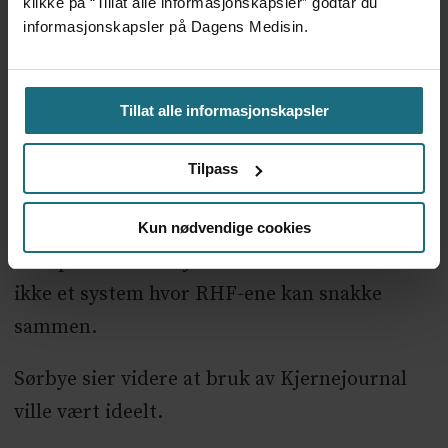
settes lavere.
klikke på “Tillat alle informasjonskapsler” godtar du
informasjonskapsler på Dagens Medisin.
PwC kritisk til teknisk løsning
I evalueringen fremgår det at PwC er svært
Tillat alle informasjonskapsler
kritiske til dagens tekniske løsning for å
Tilpass
sende inn henvendelser til panelet.
– Vi har vært klar over at den løsningen er
Kun nødvendige cookies
suboptimal. Men sjokkerende nok finnes det
ikke et system hvor RHF-ene kan snakke
sammen.
Sørbye sier videre at bruk av Kjernejournal
ville vært ideelt.