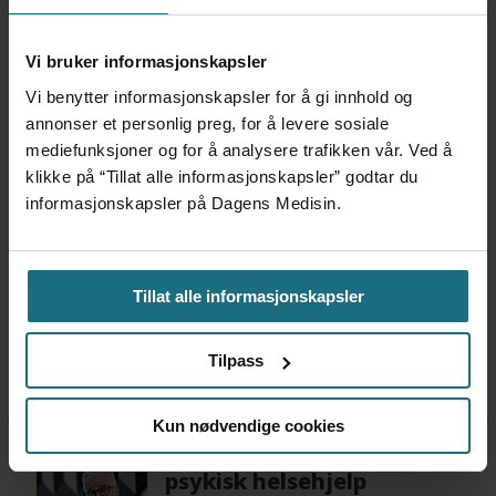
helse. Men da må vi også være et
foregangsland for ansvarlighet. Jeg synes at vi
Vi bruker informasjonskapsler
har vært det til nå og håper at det kan
Vi benytter informasjonskapsler for å gi innhold og
annonser et personlig preg, for å levere sosiale
fortsette.
mediefunksjoner og for å analysere trafikken vår. Ved å
klikke på “Tillat alle informasjonskapsler” godtar du
Ingen oppgitte interessekonflikter
informasjonskapsler på Dagens Medisin.
E-HELSE
DEBATT
KUNSTIG INTELLIGENS
Tillat alle informasjonskapsler
Tilpass
Mest lest siste syv dager:
Kun nødvendige cookies
Vi trenger en grunnlov for
psykisk helsehjelp