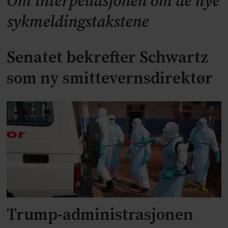
Om interpellasjonen om de nye
sykmeldingstakstene
Senatet bekrefter Schwartz
som ny smittevernsdirektør
Trump-administrasjonen