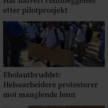
Har halvert reinnleggelser
etter pilotprosjekt
Ebolautbruddet:
Helsearbeidere protesterer
mot manglende lønn