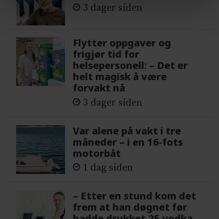
3 dager siden
Flytter oppgaver og
frigjør tid for
helsepersonell: – Det er
helt magisk å være
forvakt nå
3 dager siden
Var alene på vakt i tre
måneder – i en 16-fots
motorbåt
1 dag siden
– Etter en stund kom det
frem at han døgnet før
hadde drukket 25 vodka