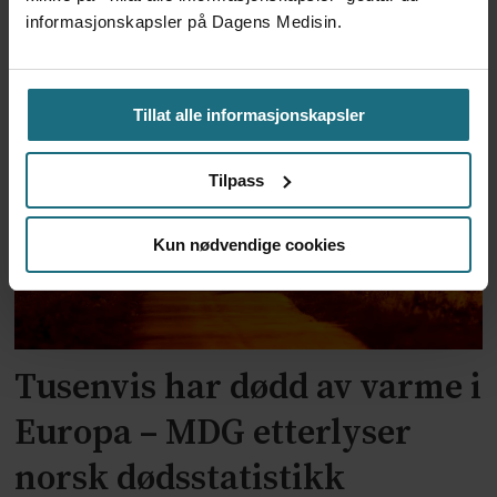
informasjonskapsler på Dagens Medisin.
Ebola-smittetall i Kongo
nærmer seg 4000
Tillat alle informasjonskapsler
Tilpass
Kun nødvendige cookies
Tusenvis har dødd av varme i
Europa – MDG etterlyser
norsk dødsstatistikk