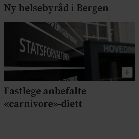
Ny helsebyråd i Bergen
Fastlege anbefalte
«carnivore»-diett