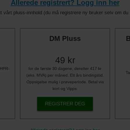
Allerede registrert? Logg inn her
 alt vårt pluss-innhold (du må registrere ny bruker selv om d
DM Pluss
B
49 kr
i HPR-
for de første 30 dagene, deretter 417 kr
Ta
(eks. MVA) per måned. Ett års bindingstid.
Oppsigelse mulig i prøveperiode. Betal via
kort og Vipps.
REGISTRER DEG