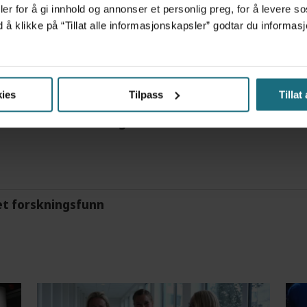
er for å gi innhold og annonser et personlig preg, for å levere s
d å klikke på “Tillat alle informasjonskapsler” godtar du inform
tre måneder – i en 16-fots motorbåt
ies
Tilpass
Tillat
m det frem at han døgnet før hadde drukket 25 vodk
et forskningsfunn