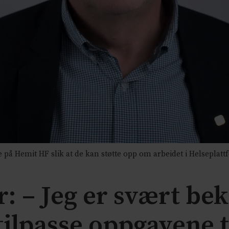
e på Hemit HF slik at de kan støtte opp om arbeidet i Helseplatt
 – Jeg er svært bek
 tilpasse oppgavene t