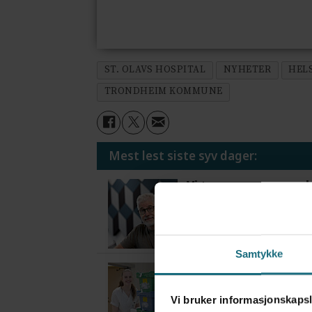
ST. OLAVS HOSPITAL
NYHETER
HEL
TRONDHEIM KOMMUNE
Mest lest siste syv dager:
Vi trenger en grunnl
3 dager siden
Samtykke
Flytter oppgaver og 
4 dager siden
Vi bruker informasjonskapsl