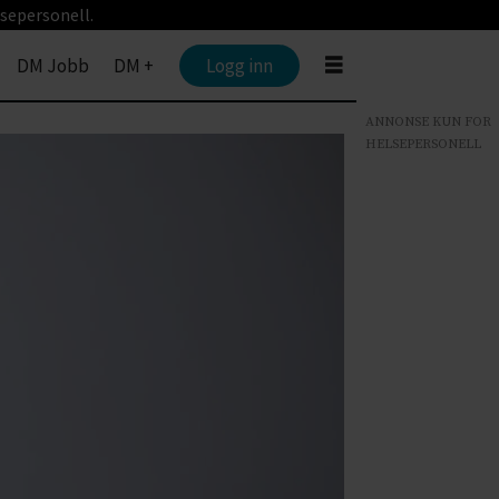
sepersonell.
DM Jobb
DM +
Logg inn
ANNONSE KUN FOR
HELSEPERSONELL