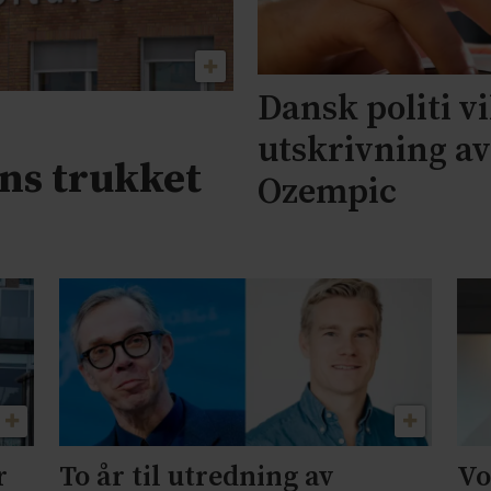
Dansk politi vi
utskrivning a
ns trukket
Ozempic
r
To år til utredning av
Vo