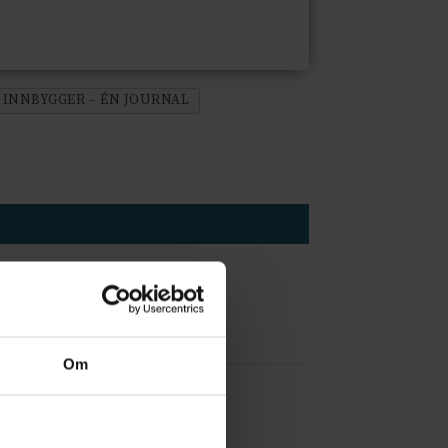
 INNBYGGER – ÉN JOURNAL
Om
 å være forvakt nå