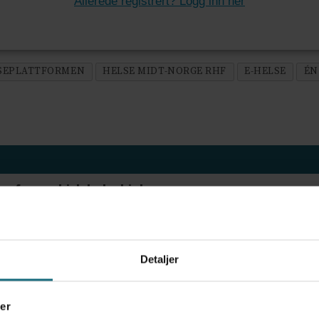
Allerede registrert? Logg inn her
SEPLATTFORMEN
HELSE MIDT-NORGE RHF
E-HELSE
ÉN
ov for psykisk helsehjelp
Detaljer
frigjør tid for helsepersonell: – Det er helt magisk
er