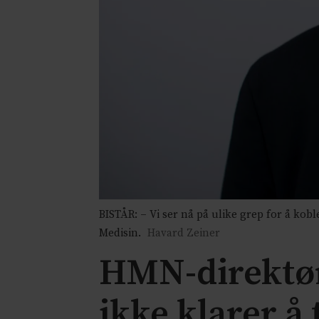
BISTÅR: – Vi ser nå på ulike grep for å kobl
Medisin.
Havard Zeiner
HMN-direktør:
ikke klarer å