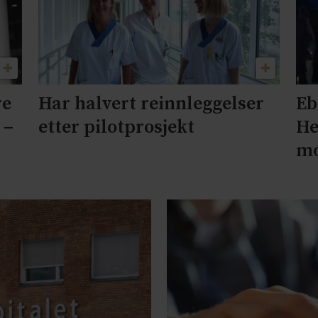
re
Har halvert reinnleggelser
Eb
 –
etter pilotprosjekt
He
mo