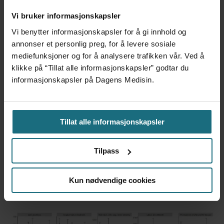
til land bare fordi de er gode på
Vi bruker informasjonskapsler
forskning
Vi benytter informasjonskapsler for å gi innhold og
annonser et personlig preg, for å levere sosiale
mediefunksjoner og for å analysere trafikken vår. Ved å
klikke på “Tillat alle informasjonskapsler” godtar du
informasjonskapsler på Dagens Medisin.
Tillat alle informasjonskapsler
Tilpass
Foretaksreformen må vurderes
Kun nødvendige cookies
i pasientenes perspektiv