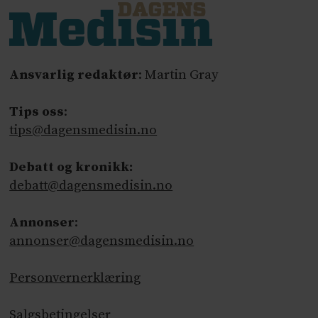
Ansvarlig redaktør
: Martin Gray
Tips oss
:
tips@dagensmedisin.no
Debatt og kronikk:
debatt@dagensmedisin.no
Annonser
:
annonser@dagensmedisin.no
Personvernerklæring
Salgsbetingelser