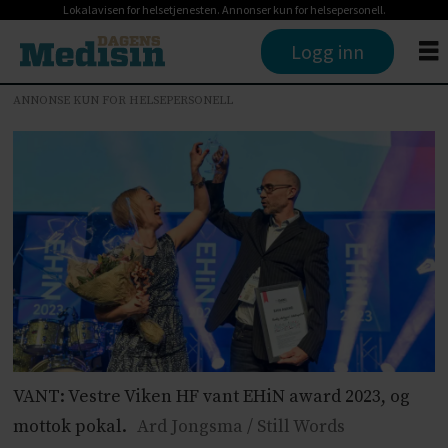
Lokalavisen for helsetjenesten. Annonser kun for helsepersonell.
Logg inn
ANNONSE KUN FOR HELSEPERSONELL
VANT: Vestre Viken HF vant EHiN award 2023, og
mottok pokal.
Ard Jongsma / Still Words