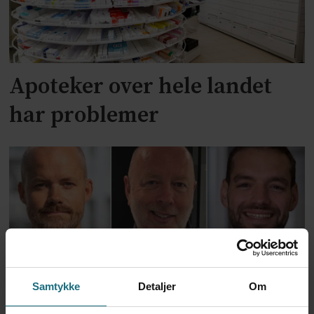
Apoteker over hele landet
har problemer
Samtykke
Detaljer
Om
Kliniske studier kommer ikke