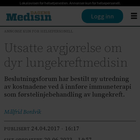
Lokalavisen for helsetjenesten. Annonser kun for helsepersonell.
Logg inn
ANNONSE KUN FOR HELSEPERSONELL
Utsatte avgjørelse om
dyr lungekreftmedisin
Beslutningsforum har bestilt ny utredning
av kostnadene ved å innføre immuneterapi
som førstelinjebehandling av lungekreft.
Målfrid
Bordvik
24.04.2017 - 16:17
PUBLISERT
20.06.2023 - 14:57