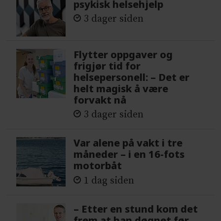
psykisk helsehjelp
3 dager siden
Flytter oppgaver og
frigjør tid for
helsepersonell: – Det er
helt magisk å være
forvakt nå
3 dager siden
Var alene på vakt i tre
måneder – i en 16-fots
motorbåt
1 dag siden
– Etter en stund kom det
frem at han døgnet før