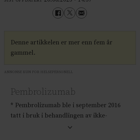
SIST OPPDATERT
Denne artikkelen er mer enn fem år
gammel.
ANNONSE KUN FOR HELSEPERSONELL
Pembrolizumab
* Pembrolizumab ble i september 2016
tatt i bruk i behandlingen av ikke-
småcellet lungekreft hos pasienter som
tidligere er behandlet med kjemoterapi.*