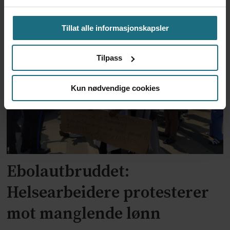
Har halvert reinnleggelser
Tillat alle informasjonskapsler
etter pilotprosjekt
Tilpass
Kun nødvendige cookies
Ebolautbruddet:
Helsearbeidere protesterer
mot manglende lønn