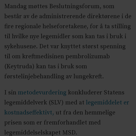
Mandag møttes Beslutningsforum, som
Etter dette har MSD publisert en studie
består av de administrerende direktørene i de
som også viser effekt hos pasienter med
fire regionale helseforetakene, for å ta stilling
ikke-småcellet lungekreft som uttrykker
til hvilke nye legemidler som kan tas i bruk i
høyt nivå av biomarkøren PD-LA som
sykehusene. Det var knyttet størst spenning
ikke tidligere har fått behandling.*
til om kreftmedisinen pembrolizumab
Studien viser at pasienter lever lenger
(Keytruda) kan tas i bruk som
sammenlignet med dagens behandling,
førstelinjebehandling av lungekreft.
kjemoterapi (cellegiftbehandling). Etter 6
måneder lever 80 % av pasientene som
I sin
metodevurdering
konkluderer Statens
behandles med pembrolizumab. 72 % av
legemiddelverk (SLV) med at
legemiddelet er
dem som får kjemoterapi lever. I snitt ser
kostnadseffektivt,
ut fra den hemmelige
det ut som at pasienter lever 4,3 måneder
prisen som er fremforhandlet med
lenger med immunterapibehandlingen
legemiddelselskapet MSD.