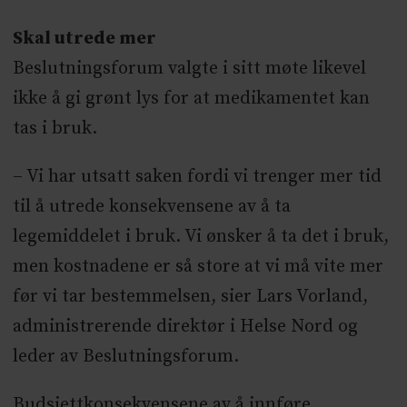
(progresjonsfri overlevelse).*
Beslutningsforum skulle mandag ta
Skal utrede mer
stilling til om pembrolizumab også kan
Beslutningsforum valgte i sitt møte likevel
gis pasienter som har et PD-L1 utrykk på
ikke å gi grønt lys for at medikamentet kan
minst 50 % før behandling med
tas i bruk.
platinabasert kjemoterapi, i stedet for
– Vi har utsatt saken fordi vi trenger mer tid
etterpå.* SLV vurderer at
til å utrede konsekvensene av å ta
prioriteringskriteriene knyttet til
legemiddelet i bruk. Vi ønsker å ta det i bruk,
alvorlighet, nytte og kostnadseffektivitet
men kostnadene er så store at vi må vite mer
er oppfylt.* NSCLC er en alvorlig sykdom
før vi tar bestemmelsen, sier Lars Vorland,
med et absolutt prognosetap på cirka
administrerende direktør i Helse Nord og
11,5 QALY.Kilde: SLV
leder av Beslutningsforum.
Budsjettkonsekvensene av å innføre