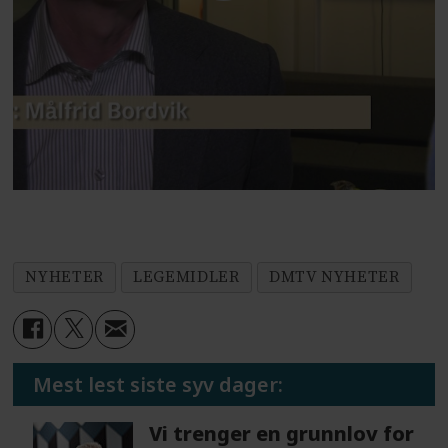
NYHETER
LEGEMIDLER
DMTV NYHETER
Mest lest siste syv dager:
Vi trenger en grunnlov for