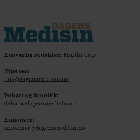
Ansvarlig redaktør
: Martin Gray
Tips oss
:
tips@dagensmedisin.no
Debatt og kronikk:
debatt@dagensmedisin.no
Annonser
:
annonser@dagensmedisin.no