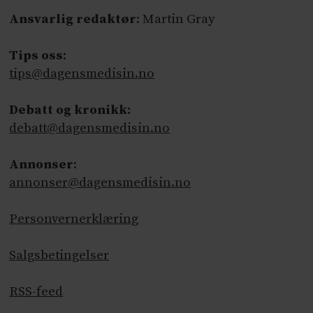
Ansvarlig redaktør
: Martin Gray
Tips oss
:
tips@dagensmedisin.no
Debatt og kronikk:
debatt@dagensmedisin.no
Annonser
:
annonser@dagensmedisin.no
Personvernerklæring
Salgsbetingelser
RSS-feed