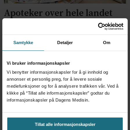
Apoteker over hele landet
har problemer
Samtykke
Detaljer
Om
Vi bruker informasjonskapsler
Vi benytter informasjonskapsler for å gi innhold og
annonser et personlig preg, for å levere sosiale
mediefunksjoner og for å analysere trafikken vår. Ved å
klikke på “Tillat alle informasjonskapsler” godtar du
Kliniske studier kommer ikke
informasjonskapsler på Dagens Medisin.
til land bare fordi de er gode på
forskning
Tillat alle informasjonskapsler