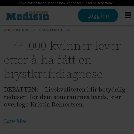
Lokalavisen for helsetjenesten. Annonser kun for helsepersonell.
Logg inn
ANNONSE KUN FOR HELSEPERSONELL
– 44.000 kvinner lever
etter å ha fått en
brystkreftdiagnose
DEBATTEN: – Livskvaliteten blir betydelig
redusert for dem som rammes hards, sier
overlege Kristin Reinertsen.
Lasse
Moe