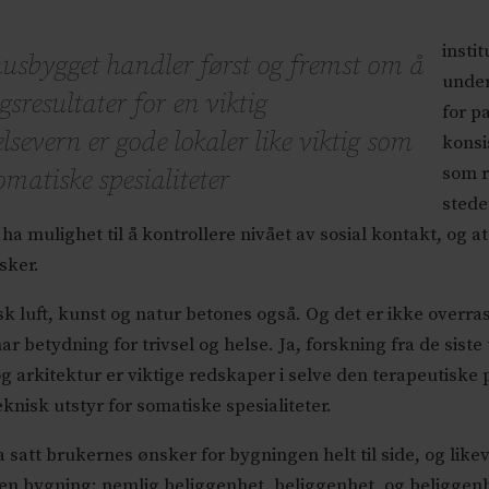
insti
husbygget handler først og fremst om å
under
resultater for en viktig
for p
lsevern er gode lokaler like viktig som
konsi
som r
omatiske spesialiteter
stede
ha mulighet til å kontrollere nivået av sosial kontakt, og a
sker.
risk luft, kunst og natur betones også. Og det er ikke overr
r betydning for trivsel og helse. Ja, forskning fra de siste
og arkitektur er viktige redskaper i selve den terapeutiske
knisk utstyr for somatiske spesialiteter.
ha satt brukernes ønsker for bygningen helt til side, og li
ed en bygning; nemlig beliggenhet, beliggenhet, og beliggen