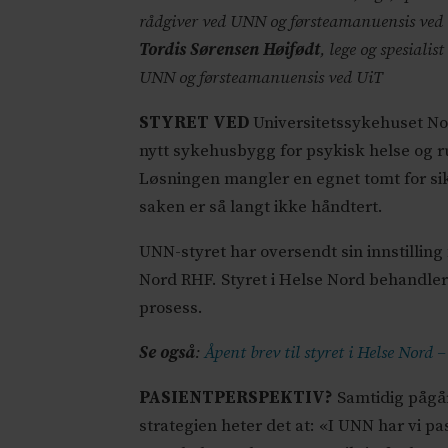
rådgiver ved UNN og førsteamanuensis ved U
Tordis Sørensen Høifødt
, lege og spesialis
UNN og førsteamanuensis ved UiT
STYRET VED
Universitetssykehuset Nor
nytt sykehusbygg for psykisk helse og rus
Løsningen mangler en egnet tomt for sik
saken er så langt ikke håndtert.
UNN-styret har oversendt sin innstilling
Nord RHF. Styret i Helse Nord behandler 
prosess.
Se også
:
Åpent brev til styret i Helse Nord –
PASIENTPERSPEKTIV?
Samtidig pågår
strategien heter det at: «I UNN har vi pa