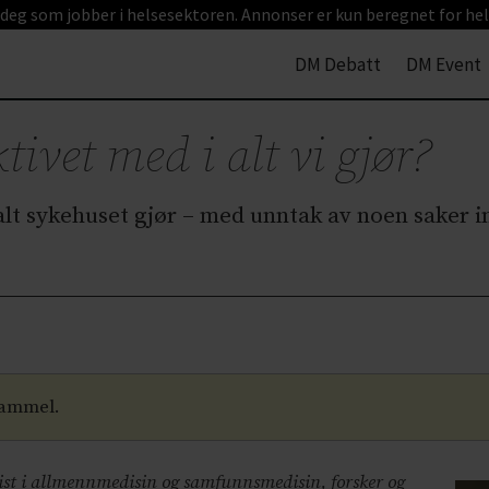
 deg som jobber i helsesektoren. Annonser er kun beregnet for hel
DM Debatt
DM Event
tivet med i alt vi gjør?
alt sykehuset gjør – med unntak av noen saker i
gammel.
alist i allmennmedisin og samfunnsmedisin, forsker og