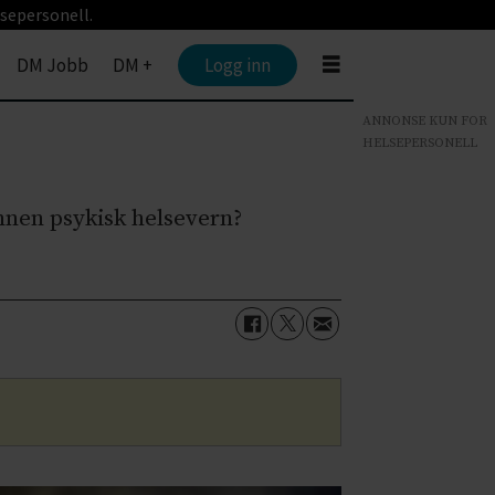
sepersonell.
DM Jobb
DM +
Logg inn
ANNONSE KUN FOR
HELSEPERSONELL
nnen psykisk helsevern?