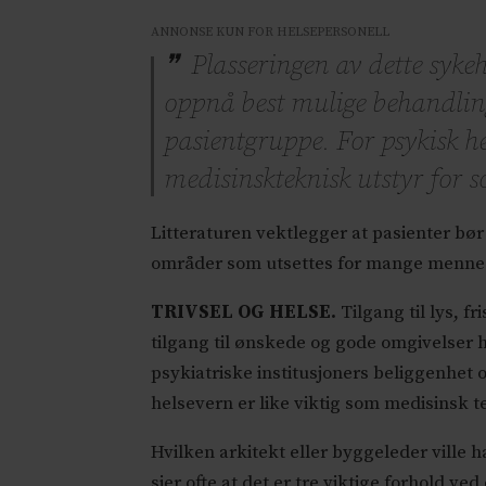
ANNONSE KUN FOR HELSEPERSONELL
Plasseringen av dette syke
oppnå best mulige behandlings
pasientgruppe. For psykisk he
medisinskteknisk utstyr for s
Litteraturen vektlegger at pasienter bør 
områder som utsettes for mange menne
TRIVSEL OG HELSE.
Tilgang til lys, f
tilgang til ønskede og gode omgivelser ha
psykiatriske institusjoners beliggenhet 
helsevern er like viktig som medisinsk te
Hvilken arkitekt eller byggeleder ville 
sier ofte at det er tre viktige forhold v