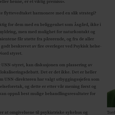
ller henne, er et viktig premiss».
e flyttevedtaket harmonere med en slik strategi?
iktig for dem med en beliggenhet som Åsgård, ikke i
myldring, men med mulighet for naturkontakt og
ientene får støtte fra pårørende, og fra de aller
t godt beskrevet av fire overleger ved Psykisk helse-
 Nord styret.
r UNN-styret, kan diskusjonen om plassering av
okaliseringsdebatt. Det er det ikke. Det er heller
 om UNN-direktøren har valgt utbyggingssjefen som
lseforetak, og dette er etter vår mening først og
 kan oppnå best mulige behandlingsresultater for
r at omgivelsene til psykiatriske sykehus og
Tord