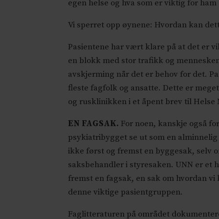
egen helse og hva som er viktig for ham e
Vi sperret opp øynene: Hvordan kan dett
Pasientene har vært klare på at det er v
en blokk med stor trafikk og menneske
avskjerming når det er behov for det. Pas
fleste fagfolk og ansatte. Dette er mege
og rusklinikken i et åpent brev til Helse
EN FAGSAK.
For noen, kanskje også fo
psykiatribygget se ut som en alminnelig l
ikke først og fremst en byggesak, selv
saksbehandler i styresaken. UNN er et he
fremst en fagsak, en sak om hvordan vi
denne viktige pasientgruppen.
Faglitteraturen på området dokumentere