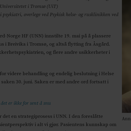
niversitetet i Tromsø (UiT)
t i psykiatri, overlege ved Psykisk helse- og rusklinikken ved
d-Norge HF (UNN) innstilte 19. mai på å plassere
 i Breivika i Tromsø, og altså flytting fra Åsgård.
kerhetspsykiatrien, og flere andre usikkerheter i
 for videre behandling og endelig beslutning i Helse
saken 30. juni. Saken er med andre ord fortsatt i
 det er ikke for sent å snu
 det en strategiprosess i UNN. I den foreslåtte
Anne
sientperspektiv i alt vi gjør. Pasientens kunnskap om