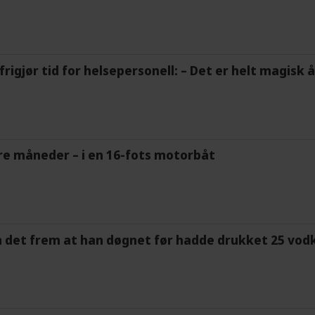
frigjør tid for helsepersonell: – Det er helt magisk
tre måneder – i en 16-fots motorbåt
m det frem at han døgnet før hadde drukket 25 vodk