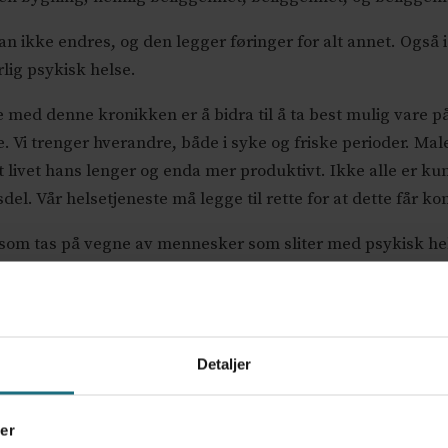
ikke endres, og den legger føringer for alt annet. Også i d
rlig psykisk helse.
 med denne kronikken er å bidra til å ta best mulig vare 
. Vi trenger hverandre, både i syke og friske perioder. Ma
 livet hans lenger og enda mer produktivt. Ikke alle er kun
andsdel. Vår helsetjeneste må legge til rette for at dette får 
som tas på vegne av mennesker som sliter med psykisk helse
ke pasienter er mennesker som ikke skjønner sitt eget be
 alt for stor grad blitt avspist med honnørord og festtaler,
Detaljer
ig fint ut med «pasientperspektiv i alt vi gjør». Dersom pa
dt underbygget med støtte fra pårørende, fagfolk og faglit
er