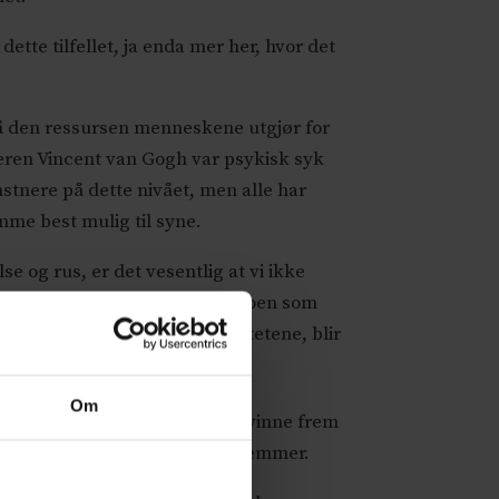
ette tilfellet, ja enda mer her, hvor det
på den ressursen menneskene utgjør for
leren Vincent van Gogh var psykisk syk
stnere på dette nivået, men alle har
komme best mulig til syne.
 og rus, er det vesentlig at vi ikke
ste, og som må overprøves av noen som
 men når det kommer til realitetene, blir
Om
sientperspektivet ikke skulle vinne frem
teratur, er det noe som ikke stemmer.