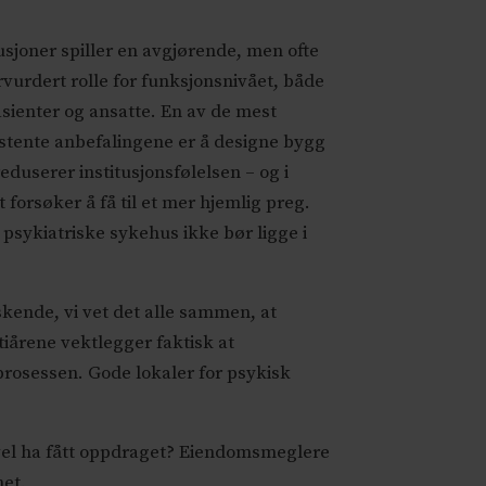
tusjoner spiller en avgjørende, men ofte
vurdert rolle for funksjonsnivået, både
asienter og ansatte. En av de mest
stente anbefalingene er å designe bygg
eduserer institusjonsfølelsen – og i
t forsøker å få til et mer hjemlig preg.
t psykiatriske sykehus ikke bør ligge i
askende, vi vet det alle sammen, at
 tiårene vektlegger faktisk at
 prosessen. Gode lokaler for psykisk
kevel ha fått oppdraget? Eiendomsmeglere
het.