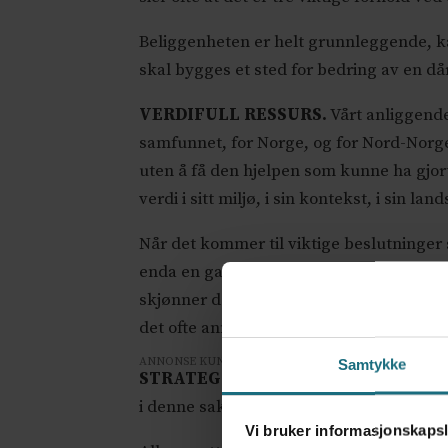
Beliggenheten er helt grunnleggende, kan 
skal bygges et sted for bedring av en då
VERDIFULL RESSURS.
Vårt anliggende
samfunnet, for Norge, og for Nord-Norge
uten å få den hjelpen som kunne ha gjort
verdi i sitt miljø, i sin kontekst, i sin l
Når det kommer til viktige beslutninger 
enda en gang signaliserer at psykiatris
skjønner det. Denne pasientgruppen har i
det ofte annerledes.
ANNONSE KUN FOR HELSEPERSONELL
Samtykke
STRATEGISK UNNTAK?
Det høres veld
i denne saken, heller ikke når det er go
Vi bruker informasjonskapsl