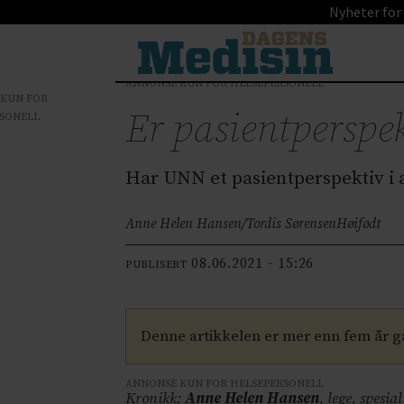
Nyheter for
ANNONSE KUN FOR HELSEPERSONELL
 KUN FOR
Er pasientperspek
SONELL
Har UNN et pasientperspektiv i 
Anne Helen Hansen/Tordis Sørensen
Høifødt
08.06.2021 - 15:26
PUBLISERT
Denne artikkelen er mer enn fem år 
ANNONSE KUN FOR HELSEPERSONELL
Kronikk:
Anne Helen Hansen
, lege, spesi