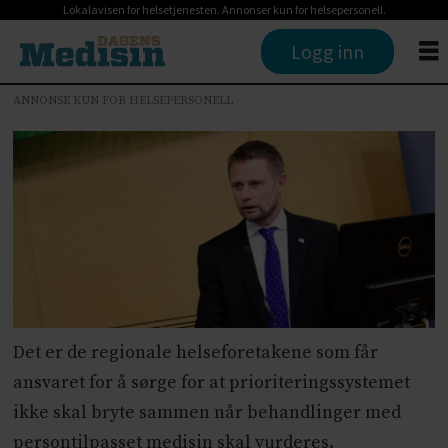
Lokalavisen for helsetjenesten. Annonser kun for helsepersonell.
Logg inn
ANNONSE KUN FOR HELSEPERSONELL
Det er de regionale helseforetakene som får
ansvaret for å sørge for at prioriteringssystemet
ikke skal bryte sammen når behandlinger med
persontilpasset medisin skal vurderes.