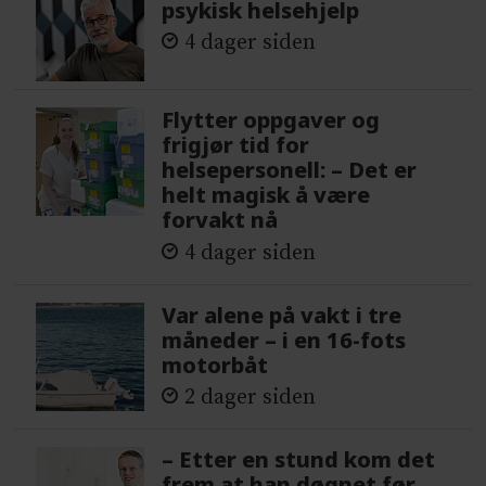
psykisk helsehjelp
4 dager siden
Flytter oppgaver og
frigjør tid for
helsepersonell: – Det er
helt magisk å være
forvakt nå
4 dager siden
Var alene på vakt i tre
måneder – i en 16-fots
motorbåt
2 dager siden
– Etter en stund kom det
frem at han døgnet før