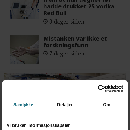
hadde drukket 25 vodka
Red Bull
3 dager siden
Mistanken var ikke et
forskningsfunn
7 dager siden
Samtykke
Detaljer
Om
Vi bruker informasjonskapsler