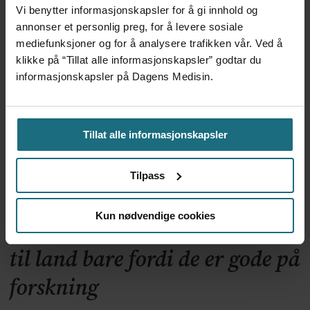
Vi benytter informasjonskapsler for å gi innhold og
Apoteker over hele landet
annonser et personlig preg, for å levere sosiale
har problemer
mediefunksjoner og for å analysere trafikken vår. Ved å
klikke på “Tillat alle informasjonskapsler” godtar du
informasjonskapsler på Dagens Medisin.
Tillat alle informasjonskapsler
Tilpass
Kun nødvendige cookies
Kliniske studier kommer ikke
til land bare fordi de er gode på
forskning