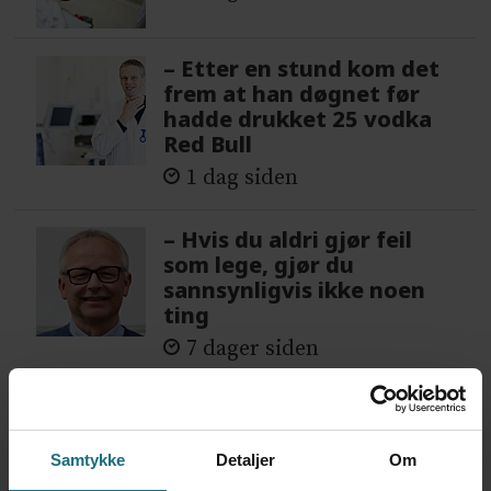
– Etter en stund kom det
frem at han døgnet før
hadde drukket 25 vodka
Red Bull
1 dag siden
– Hvis du aldri gjør feil
som lege, gjør du
sannsynligvis ikke noen
ting
7 dager siden
Samtykke
Detaljer
Om