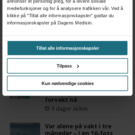
annonser et personlig preg, for å levere sosiale
mediefunksjoner og for å analysere trafikken vår. Ved å
klikke på “Tillat alle informasjonskapsler” godtar du
Mest lest siste syv dager:
informasjonskapsler på Dagens Medisin.
Vi trenger en grunnlov for
psykisk helsehjelp
Tillat alle informasjonskapsler
3 dager siden
Tilpass
Flytter oppgaver og
frigjør tid for
Kun nødvendige cookies
helsepersonell: – Det er
helt magisk å være
forvakt nå
4 dager siden
Var alene på vakt i tre
måneder – i en 16-fots