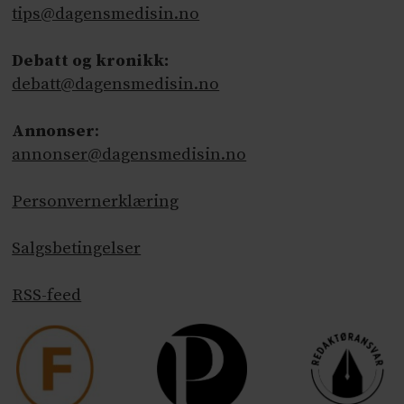
tips@dagensmedisin.no
Debatt og kronikk:
debatt@dagensmedisin.no
Annonser
:
annonser@dagensmedisin.no
Personvernerklæring
Salgsbetingelser
RSS-feed