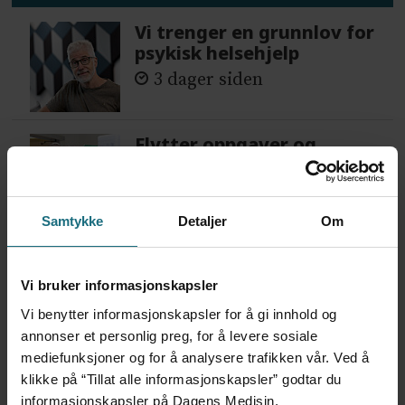
Vi trenger en grunnlov for
psykisk helsehjelp
3 dager siden
Flytter oppgaver og
frigjør tid for
helsepersonell: – Det er
helt magisk å være
Samtykke
Detaljer
Om
forvakt nå
3 dager siden
Vi bruker informasjonskapsler
Var alene på vakt i tre
Vi benytter informasjonskapsler for å gi innhold og
måneder – i en 16-fots
annonser et personlig preg, for å levere sosiale
motorbåt
mediefunksjoner og for å analysere trafikken vår. Ved å
1 dag siden
klikke på “Tillat alle informasjonskapsler” godtar du
informasjonskapsler på Dagens Medisin.