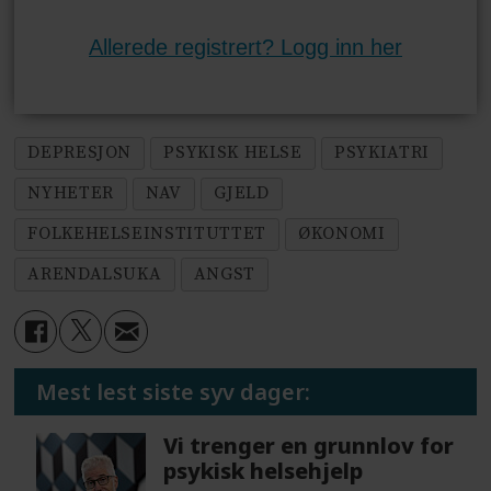
Allerede registrert? Logg inn her
DEPRESJON
PSYKISK HELSE
PSYKIATRI
NYHETER
NAV
GJELD
FOLKEHELSEINSTITUTTET
ØKONOMI
ARENDALSUKA
ANGST
Mest lest siste syv dager:
Vi trenger en grunnlov for
psykisk helsehjelp