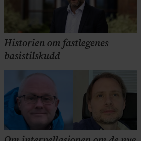
Historien om fastlegenes
basistilskudd
Om interpellasjonen om de nye