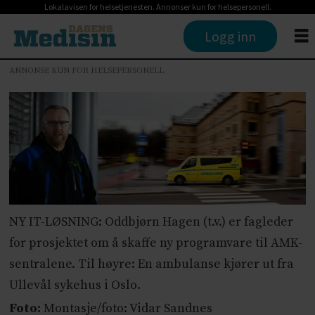
Lokalavisen for helsetjenesten. Annonser kun for helsepersonell.
Logg inn
ANNONSE KUN FOR HELSEPERSONELL
NY IT-LØSNING: Oddbjørn Hagen (t.v.) er fagleder
for prosjektet om å skaffe ny programvare til AMK-
sentralene. Til høyre: En ambulanse kjører ut fra
Ullevål sykehus i Oslo.
Foto:
Montasje/foto: Vidar Sandnes