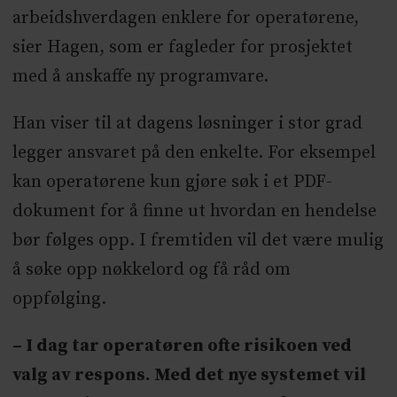
arbeidshverdagen enklere for operatørene,
ressurskoordinatorer som koordinerer
sier Hagen, som er fagleder for prosjektet
ambulanseoppdrag.De nye kontraktene
med å anskaffe ny programvare.
som er inngått med selskapet Locus
Solutions har en beregnet varighet på 12
Han viser til at dagens løsninger i stor grad
år, og en verdi på 479 millioner
legger ansvaret på den enkelte. For eksempel
kroner.Første implementering starter om
kan operatørene kun gjøre søk i et PDF-
to år.
dokument for å finne ut hvordan en hendelse
bør følges opp. I fremtiden vil det være mulig
å søke opp nøkkelord og få råd om
oppfølging.
– I dag tar operatøren ofte risikoen ved
valg av respons. Med det nye systemet vil