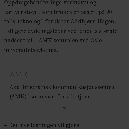
Oppdragshåndterings-verktøyet og
kartverktøyet som brukes er basert på 90-
talls-teknologi, forklarer Oddbjørn Hagen,
tidligere avdelingsleder ved landets største
nødsentral – AMK-sentralen ved Oslo
universitetssykehus.
AMK
Akuttmedisinsk kommunikasjonssentral
(AMK) har ansvar for å betjene
nødnummeret 113.Ved AMK-sentralene
jobber det medisinske veiledere, som gir
– Den nye løsningen vil gjøre
veiledning til innringere, og