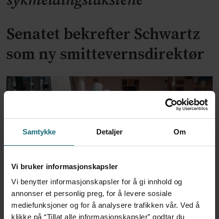
sykmeldingstakstene
Senatet bekrefter Schwartz
som ny smittevernsdirektør
Samtykke
Detaljer
Om
Vi bruker informasjonskapsler
Trump-administrasjonen
Vi benytter informasjonskapsler for å gi innhold og
annonser et personlig preg, for å levere sosiale
bevilger over 2 milliarder til
mediefunksjoner og for å analysere trafikken vår. Ved å
klikke på “Tillat alle informasjonskapsler” godtar du