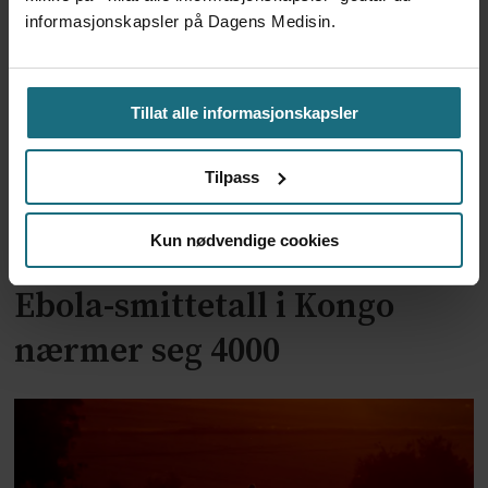
kampen mot ebola
informasjonskapsler på Dagens Medisin.
Tillat alle informasjonskapsler
Tilpass
Kun nødvendige cookies
Ebola-smittetall i Kongo
nærmer seg 4000