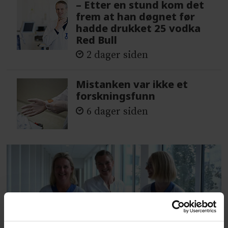
– Etter en stund kom det
frem at han døgnet før
hadde drukket 25 vodka
Red Bull
2 dager siden
Mistanken var ikke et
forskningsfunn
6 dager siden