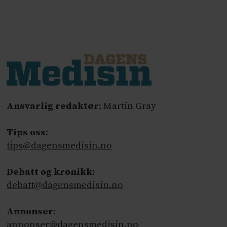
Ansvarlig redaktør
: Martin Gray
Tips oss
:
tips@dagensmedisin.no
Debatt og kronikk:
debatt@dagensmedisin.no
Annonser
:
annonser@dagensmedisin.no