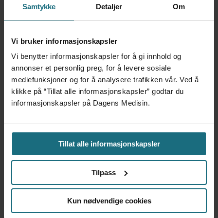
Samtykke
Detaljer
Om
Har halvert reinnleggelser
Vi bruker informasjonskapsler
etter pilotprosjekt
Vi benytter informasjonskapsler for å gi innhold og
annonser et personlig preg, for å levere sosiale
mediefunksjoner og for å analysere trafikken vår. Ved å
klikke på “Tillat alle informasjonskapsler” godtar du
informasjonskapsler på Dagens Medisin.
Tillat alle informasjonskapsler
Tilpass
Ebolautbruddet:
Helsearbeidere protesterer
Kun nødvendige cookies