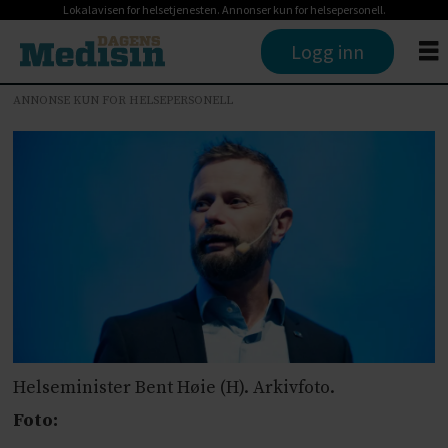
Lokalavisen for helsetjenesten. Annonser kun for helsepersonell.
Logg inn
ANNONSE KUN FOR HELSEPERSONELL
Helseminister Bent Høie (H). Arkivfoto.
Foto: