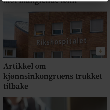
mot manglende lønn
Artikkel om
kjønnsinkongruens trukket
tilbake