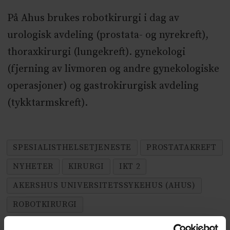
På Ahus brukes robotkirurgi i dag av
urologisk avdeling (prostata- og nyrekreft),
thoraxkirurgi (lungekreft). gynekologi
(fjerning av livmoren og andre gynekologiske
operasjoner) og gastrokirurgisk avdeling
(tykktarmskreft).
SPESIALISTHELSETJENESTE
PROSTATAKREFT
NYHETER
KIRURGI
IKT 2
AKERSHUS UNIVERSITETSSYKEHUS (AHUS)
ROBOTKIRURGI