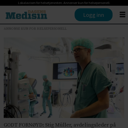
Lokalavisen for helsetjenesten. Annonser kun for helsepersonell.
Logg inn
ANNONSE KUN FOR HELSEPERSONELL
GODT FORNØYD: Stig Müller, avdelingsleder på