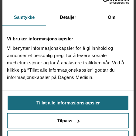
Mest lest siste syv dager:
Samtykke
Detaljer
Om
Vi trenger en grunnlov for
psykisk helsehjelp
Vi bruker informasjonskapsler
3 dager siden
Vi benytter informasjonskapsler for å gi innhold og
annonser et personlig preg, for å levere sosiale
mediefunksjoner og for å analysere trafikken vår. Ved å
Flytter oppgaver og
klikke på “Tillat alle informasjonskapsler” godtar du
frigjør tid for
informasjonskapsler på Dagens Medisin.
helsepersonell: – Det er
helt magisk å være
forvakt nå
Tillat alle informasjonskapsler
3 dager siden
Tilpass
Var alene på vakt i tre
måneder – i en 16-fots