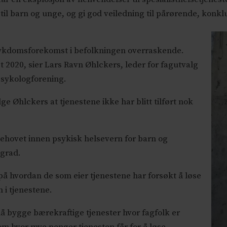
d til barn og unge, og gi god veiledning til pårørende, konk
 sykdomsforekomst i befolkningen overraskende.
 2020, sier Lars Ravn Øhlckers, leder for fagutvalg
Psykologforening.
e Øhlckers at tjenestene ikke har blitt tilført nok
behovet innen psykisk helsevern for barn og
 grad.
 på hvordan de som eier tjenestene har forsøkt å løse
 i tjenestene.
å bygge bærekraftige tjenester hvor fagfolk er
 om hvor mye penger tjenesten får for å løse