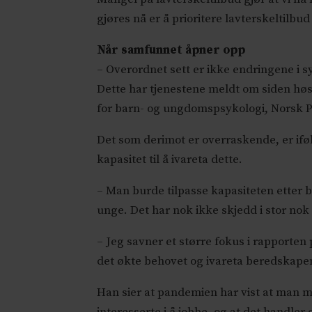
gjøres nå er å prioritere lavterskeltilbu
Når samfunnet åpner opp
– Overordnet sett er ikke endringene i
Dette har tjenestene meldt om siden høst
for barn- og ungdomspsykologi, Norsk 
Det som derimot er overraskende, er ifølg
kapasitet til å ivareta dette.
– Man burde tilpasse kapasiteten etter 
unge. Det har nok ikke skjedd i stor nok
– Jeg savner et større fokus i rapporten
det økte behovet og ivareta beredskapen
Han sier at pandemien har vist at man m
interesserte i å jobbe, og at det handler