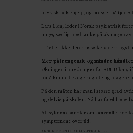
psykisk
helse
hjelp, og presset på tjene
Lars Lien, leder i Norsk psykiatrisk fore
unge, særlig med tanke på økningen av 
– Det er ikke den klassiske «mer angst
Mer påtrengende og mindre håndte
Økningen i utredninger for ADHD kan, ifø
for å kunne bevege seg ute og utagere 
På den måten har man i større grad avd
og delvis på skolen. Nå har foreldrene h
All sykdom handler om samspillet mellom 
symptomene over tid.
ANNONSE KUN FOR HELSEPERSONELL