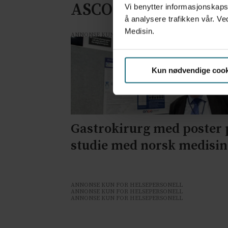
ASCO: – Positivt
Vi benytter informasjonskapsl
å analysere trafikken vår. Ve
Medisin.
ANNONSE KUN FOR HELSEPERSONELL
Kun nødvendige cook
Gastrokirurg med poster 
studie med norsk medisin
ANNONSE KUN FOR HELSEPERSONELL
ANNONSE KUN FOR HELSEPERSONELL
ANNONSE KUN FOR HELSEPERSONELL