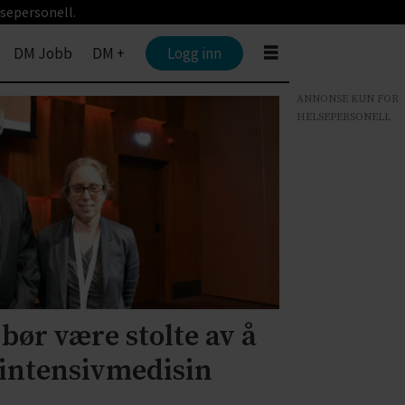
sepersonell.
DM Jobb
DM +
Logg inn
ANNONSE KUN FOR
HELSEPERSONELL
bør være stolte av å
 intensivmedisin