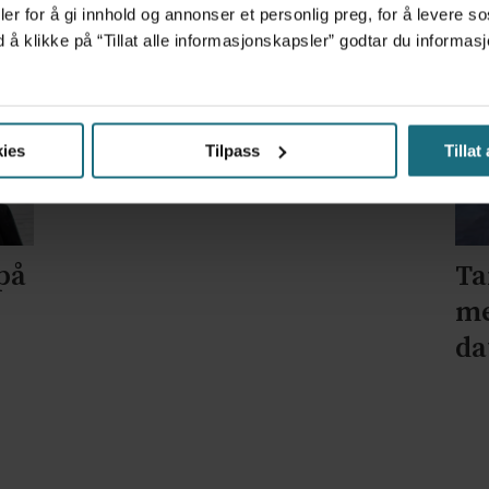
er for å gi innhold og annonser et personlig preg, for å levere s
d å klikke på “Tillat alle informasjonskapsler” godtar du inform
Tre år siden sist - dette ser
kreftlegene frem til
ies
Tilpass
Tillat
på
Ta
me
da