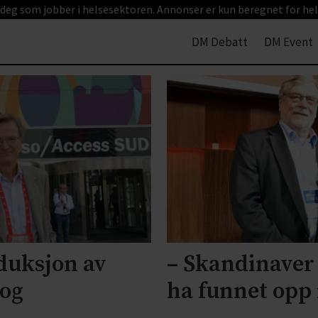
 deg som jobber i helsesektoren. Annonser er kun beregnet for hel
DM Debatt
DM Event
eduksjon av
– Skandinaver 
 og
ha funnet opp