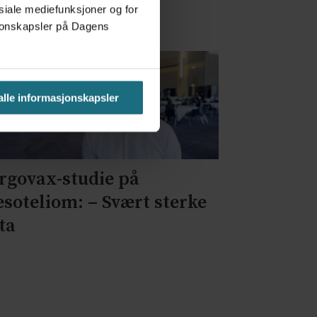
osiale mediefunksjoner og for
asjonskapsler på Dagens
 alle informasjonskapsler
rgovax-studie på
soteliom: – Svært sterke
ta