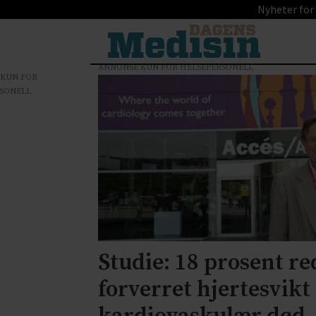
Nyheter for
ANNONSE KUN FOR HELSEPERSONELL
 KUN FOR
Tag:
SONELL
kongresser
Studie: 18 prosent r
forverret hjertesvikt