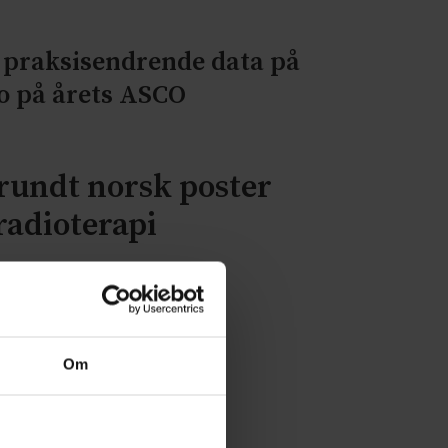
 praksisendrende data på
o på årets ASCO
 rundt norsk poster
radioterapi
Om