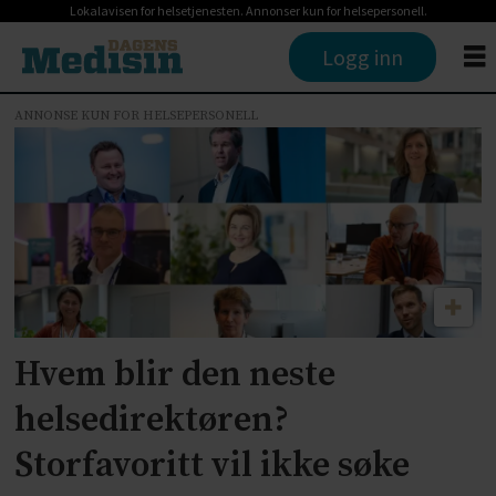
Lokalavisen for helsetjenesten. Annonser kun for helsepersonell.
Logg inn
ANNONSE KUN FOR HELSEPERSONELL
Tag:
john-
arne
røttingen
Hvem blir den neste
helsedirektøren?
Storfavoritt vil ikke søke