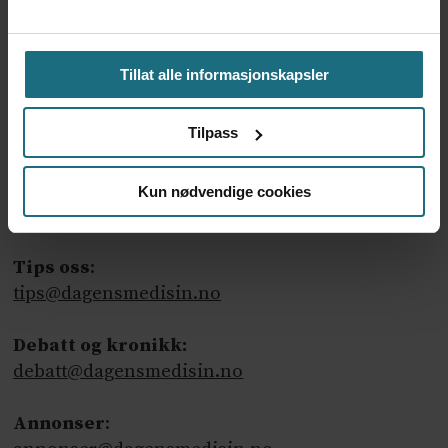
ANNONSE KUN FOR HELSEPERSONELL
ANNONSE KUN FOR HELSEPERSONELL
Tillat alle informasjonskapsler
Tilpass
Kun nødvendige cookies
Ansvarlig redaktør
: Martin Gray
Tips oss
:
tips@dagensmedisin.no
Debatt og kronikk:
debatt@dagensmedisin.no
Annonser
: