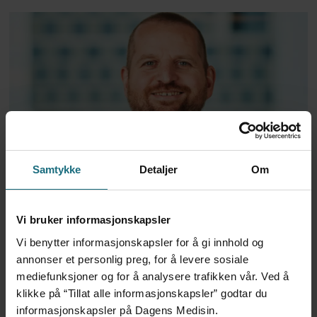
Tillitsvalgte frykter
Samtykke
Detaljer
Om
beslutninger om
Vi bruker informasjonskapsler
helseforvaltning blir tatt
Vi benytter informasjonskapsler for å gi innhold og
uten de ansatte
annonser et personlig preg, for å levere sosiale
mediefunksjoner og for å analysere trafikken vår. Ved å
klikke på “Tillat alle informasjonskapsler” godtar du
ANNONSE KUN FOR HELSEPERSONELL
ANNONSE KUN FOR HELSEPERSONELL
informasjonskapsler på Dagens Medisin.