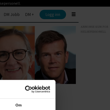
sepersonell.
DM Jobb
DM +
Logg inn
ANNONSE KUN FOR
HELSEPERSONELL
n felles, norsk
Om