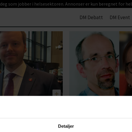
 deg som jobber i helsesektoren. Annonser er kun beregnet for hel
DM Debatt
DM Event
husøkonomi
Til forsvar for e
lsetalen
helsetjeneste
Detaljer