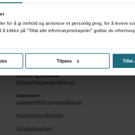
er
er for å gi innhold og annonser et personlig preg, for å levere s
d å klikke på “Tillat alle informasjonskapsler” godtar du inform
Ansvarlig redaktør
: Martin Gray
Tips oss
:
ies
Tilpass
Tillat
tips@dagensmedisin.no
Debatt og kronikk:
debatt@dagensmedisin.no
Annonser
:
annonser@dagensmedisin.no
Personvernerklæring
Salgsbetingelser