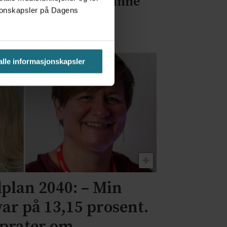
ppe: Norge må utdanne
asjonskapsler på Dagens
ere leger selv
 alle informasjonskapsler
plan 2040: – Min
 var på 13,15 prosent.
g prater om