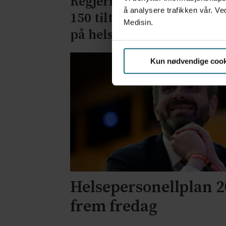
Regjeringen lanserer ove
å analysere trafikken vår. Ve
150 tiltak for løse mange
Medisin.
på helsepersonell
Kun nødvendige cook
Helsepersonellplan 2
frem fredag