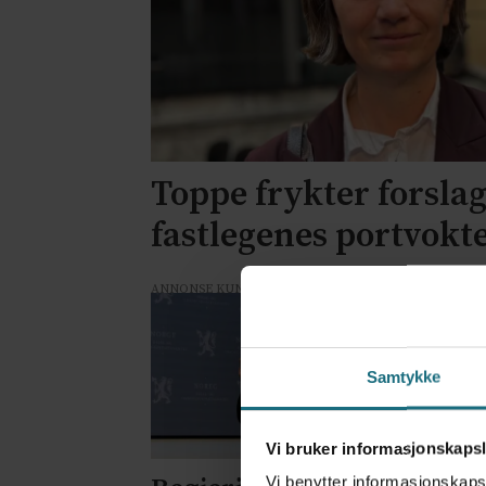
Toppe frykter forsla
fastlegenes portvokt
ANNONSE KUN FOR HELSEPERSONELL
Samtykke
Vi bruker informasjonskapsl
Vi benytter informasjonskapsl