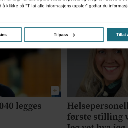
r
To
Regjeringen vil gå gjennom
d å klikke på “Tillat alle informasjonskapsler” godtar du inform
len
fl
hele LIS1-ordningen
ies
Tilpass
Tillat
040 legges
Helsepersonell
første stilling
Jeg vet hva je