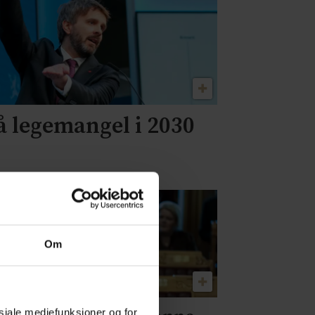
på legemangel i 2030
Om
osiale mediefunksjoner og for