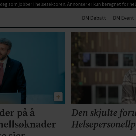
 deg som jobber i helsesektoren. Annonser er kun beregnet for hel
DM Debatt
DM Event
der på å
Den skjulte for
nellsøknader
Helsepersonell