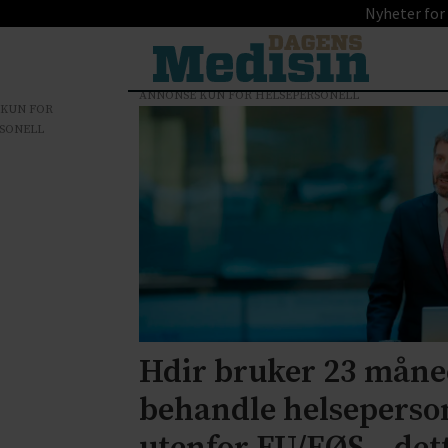
Nyheter for
ANNONSE KUN FOR HELSEPERSONELL
 KUN FOR
Tag:
SONELL
helsepersonellplan
2040
Hdir bruker 23 måne
behandle helseperso