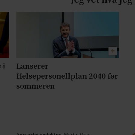
 i
Lanserer
Helsepersonellplan 2040 før
sommeren
Ansvarlig redaktør
: Martin Gray