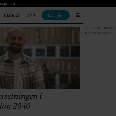
sepersonell.
DM Jobb
DM +
Logg inn
ANNONSE KUN FOR
HELSEPERSONELL
utsetningen i
plan 2040