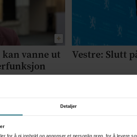
g kan vanne ut
Vestre: Slutt 
erfunksjon
Detaljer
er
er for å gi innhold og annonser et personlig preg, for å levere s