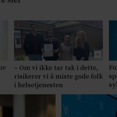
e sier
av
Fo
– Om vi ikke tar tak i dette,
sp
risikerer vi å miste gode folk
sy
i helsetjenesten