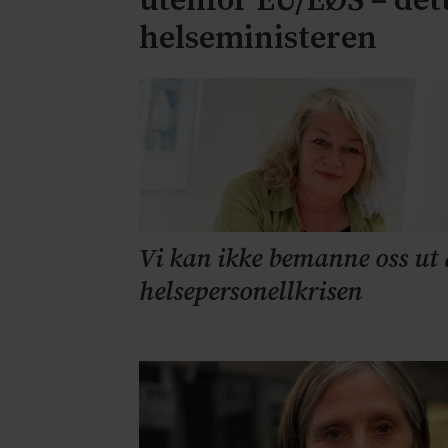
utenfor EU/EØS – dett
helseministeren
Vi kan ikke bemanne oss ut 
helsepersonellkrisen