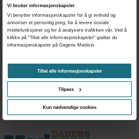
Vi bruker informasjonskapsler
Vi benytter informasjonskapsler for å gi innhold og
annonser et personlig preg, for å levere sosiale
mediefunksjoner og for å analysere trafikken vår. Ved å
klikke på “Tillat alle informasjonskapsler” godtar du
Hvem skal behandle pasienter
informasjonskapsler på Dagens Medisin.
som ikke har
behandlingstilbud?
Tillat alle informasjonskapsler
ANNONSE KUN FOR HELSEPERSONELL
Tilpass
ANNONSE KUN FOR HELSEPERSONELL
ANNONSE KUN FOR HELSEPERSONELL
ANNONSE KUN FOR HELSEPERSONELL
Kun nødvendige cookies