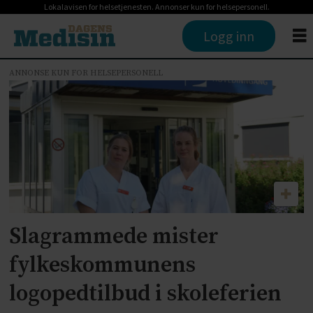
Lokalavisen for helsetjenesten. Annonser kun for helsepersonell.
Logg inn
ANNONSE KUN FOR HELSEPERSONELL
Tag:
fylkeskommunenes
ansvar
Slagrammede mister
fylkeskommunens
logopedtilbud i skoleferien