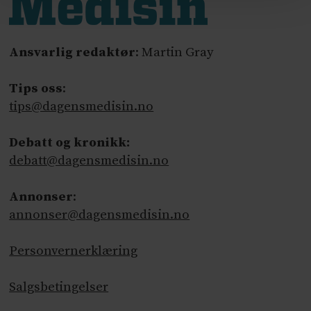
Ansvarlig redaktør
: Martin Gray
Tips oss
:
tips@dagensmedisin.no
Debatt og kronikk:
debatt@dagensmedisin.no
Annonser
:
annonser@dagensmedisin.no
Personvernerklæring
Salgsbetingelser