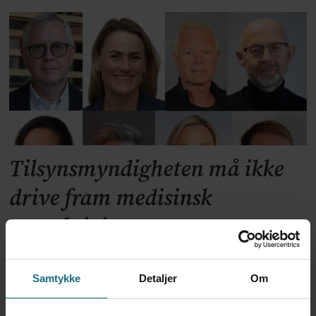
Tilsynsmyndigheten må ikke
drive fram medisinsk
overaktivitet
Samtykke
Detaljer
Om