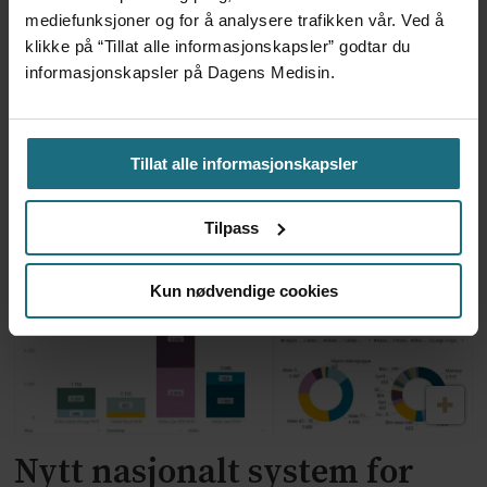
mediefunksjoner og for å analysere trafikken vår. Ved å
Tillitsvalgte frykter
klikke på “Tillat alle informasjonskapsler” godtar du
informasjonskapsler på Dagens Medisin.
beslutninger om
helseforvaltning blir tatt
Tillat alle informasjonskapsler
uten de ansatte
Tilpass
Kun nødvendige cookies
Nytt nasjonalt system for