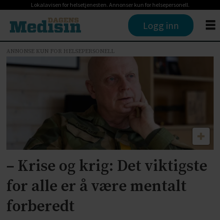
Lokalavisen for helsetjenesten. Annonser kun for helsepersonell.
Logg inn
ANNONSE KUN FOR HELSEPERSONELL
Tag:
direktoratet
for
strålevern
og
– Krise og krig: Det viktigste
atomsikkerhet
for alle er å være mentalt
forberedt
dsa