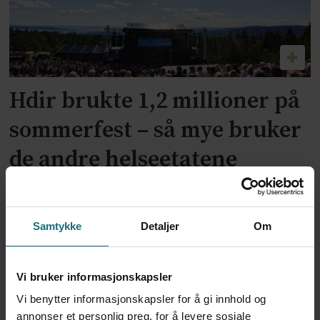
Hdir brukte 1,2 millioner på
sommerfest – så mye bruker
de andre helseetatene
Samtykke
Detaljer
Om
Vi bruker informasjonskapsler
Vi benytter informasjonskapsler for å gi innhold og
annonser et personlig preg, for å levere sosiale