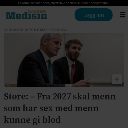
Lokalavisen for helsetjenesten. Annonser kun for helsepersonell.
Logg inn
ANNONSE KUN FOR HELSEPERSONELL
Tag:
blodgiver
Støre: – Fra 2027 skal menn
som har sex med menn
kunne gi blod