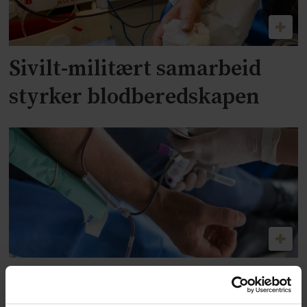
Sivilt-militært samarbeid
styrker blodberedskapen
Disse gruppene nektes