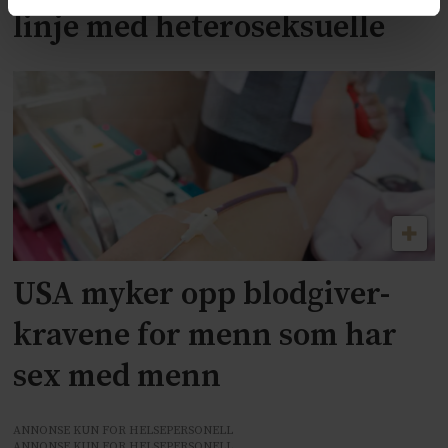
linje med heteroseksuelle
USA myker opp blodgiver-
kravene for menn som har
sex med menn
ANNONSE KUN FOR HELSEPERSONELL
ANNONSE KUN FOR HELSEPERSONELL