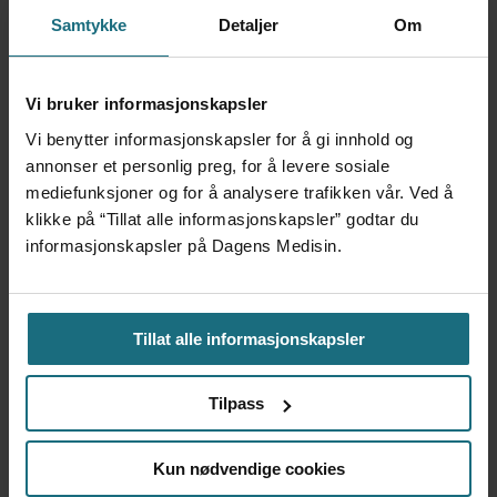
fortsatt å gi blod: –
Samtykke
Detaljer
Om
Praksisen er provoserende
Vi bruker informasjonskapsler
Vi benytter informasjonskapsler for å gi innhold og
annonser et personlig preg, for å levere sosiale
mediefunksjoner og for å analysere trafikken vår. Ved å
klikke på “Tillat alle informasjonskapsler” godtar du
informasjonskapsler på Dagens Medisin.
Endrer karantenekrav for
Tillat alle informasjonskapsler
blodgivning:
Tilpass
– Menn som har sex med
Kun nødvendige cookies
menn vil bli vurdert på lik