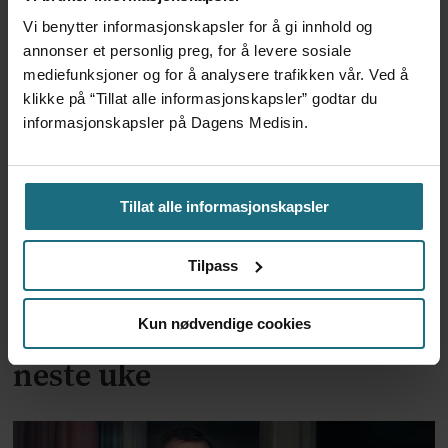
bindinger
Vi benytter informasjonskapsler for å gi innhold og
annonser et personlig preg, for å levere sosiale
mediefunksjoner og for å analysere trafikken vår. Ved å
klikke på “Tillat alle informasjonskapsler” godtar du
informasjonskapsler på Dagens Medisin.
Tillat alle informasjonskapsler
Tilpass
Slik blir trolig OUS-sjefens
Kun nødvendige cookies
nye lønn etter styremøtet
neste uke