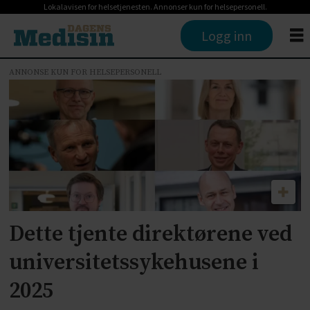
Lokalavisen for helsetjenesten. Annonser kun for helsepersonell.
Logg inn
ANNONSE KUN FOR HELSEPERSONELL
Tag:
bjørn
atle
lein
bjørnbeth
Dette tjente direktørene ved
universitetssykehusene i
2025