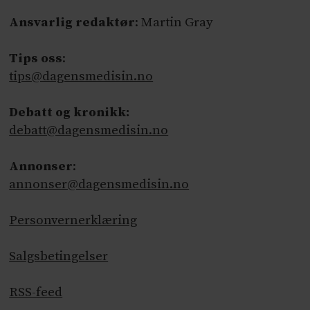
Ansvarlig redaktør
: Martin Gray
Tips oss
:
tips@dagensmedisin.no
Debatt og kronikk:
debatt@dagensmedisin.no
Annonser
:
annonser@dagensmedisin.no
Personvernerklæring
Salgsbetingelser
RSS-feed