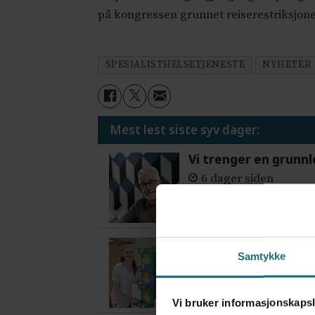
på kongressen grunnet reiserestriksjone
SPESIALISTHELSETJENESTE
NYHETER
Mest lest siste syv dager:
Vi trenger en grunnl
6 dager siden
Flytter oppgaver og 
Samtykke
6 dager siden
Vi bruker informasjonskapsl