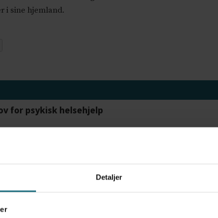
r i sine hjemland.
ov for psykisk helsehjelp
frigjør tid for helsepersonell: – Det er helt magisk
Detaljer
er