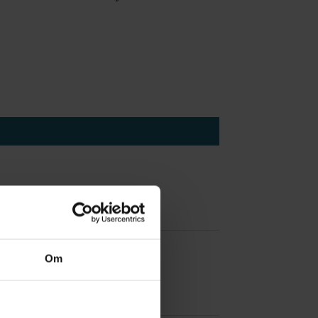
 å være forvakt nå
Om