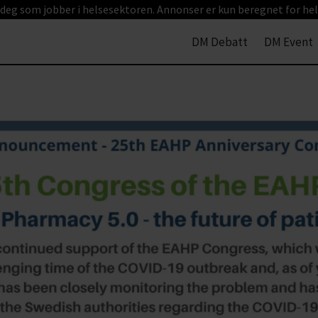
 deg som jobber i helsesektoren. Annonser er kun beregnet for hel
DM Debatt
DM Event