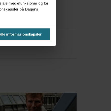
osiale mediefunksjoner og for
asjonskapsler på Dagens
a Red Bull
 alle informasjonskapsler