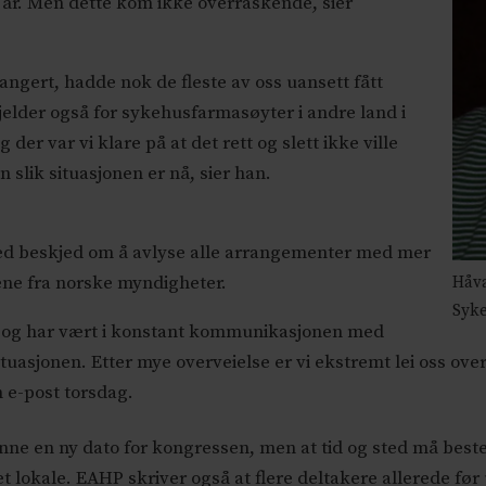
i år. Men dette kom ikke overraskende, sier
ngert, hadde nok de fleste av oss uansett fått
gjelder også for sykehusfarmasøyter i andre land i
 der var vi klare på at det rett og slett ikke ville
 slik situasjonen er nå, sier han.
d beskjed om å avlyse alle arrangementer med mer
vene fra norske myndigheter.
Håva
Syke
, og har vært i konstant kommunikasjonen med
asjonen. Etter mye overveielse er vi ekstremt lei oss ove
 e-post torsdag.
 finne en ny dato for kongressen, men at tid og sted må be
 lokale. EAHP skriver også at flere deltakere allerede før 