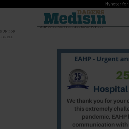
Nyheter for
ANNONSE KUN FOR HELSEPERSONELL
 KUN FOR
SONELL