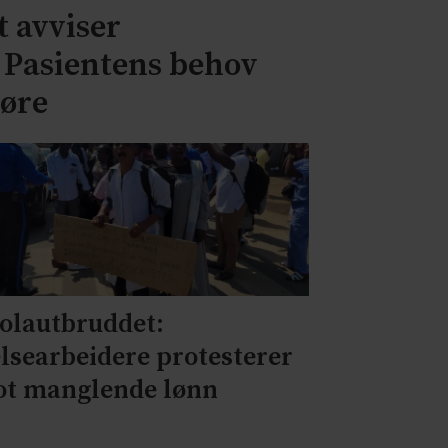
 avviser
– Pasientens behov
jøre
olautbruddet:
lsearbeidere protesterer
t manglende lønn