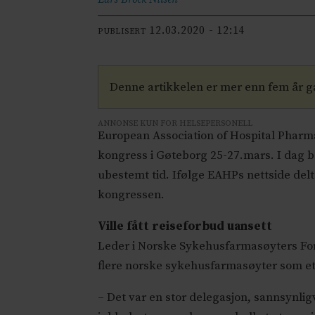
12.03.2020 - 12:14
PUBLISERT
Denne artikkelen er mer enn fem år 
ANNONSE KUN FOR HELSEPERSONELL
European Association of Hospital Pharma
kongress i Gøteborg 25-27.mars. I dag b
ubestemt tid. Ifølge EAHPs nettside de
kongressen.
Ville fått reiseforbud uansett
Leder i Norske Sykehusfarmasøyters Fore
flere norske sykehusfarmasøyter som ette
– Det var en stor delegasjon, sannsynli