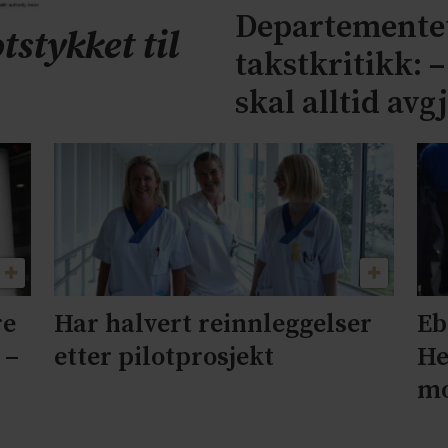
Departementet
tstykket til
takstkritikk: 
skal alltid avg
re
Har halvert reinnleggelser
Eb
 –
etter pilotprosjekt
He
mo