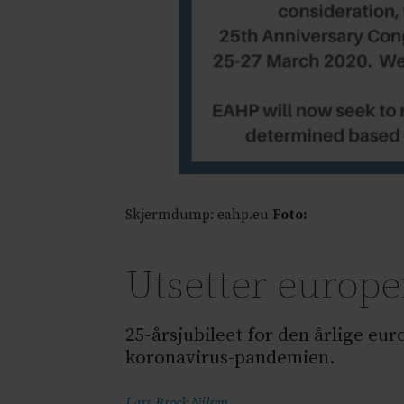
Skjermdump: eahp.eu
Foto:
Utsetter europe
25-årsjubileet for den årlige eu
koronavirus-pandemien.
Lars Brock
Nilsen