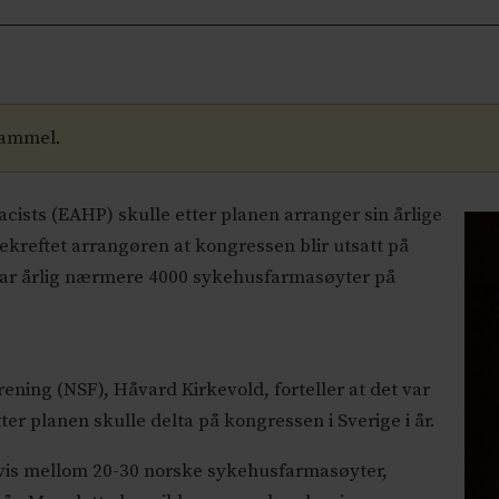
gammel.
cists (EAHP) skulle etter planen arranger sin årlige
ekreftet arrangøren at kongressen blir utsatt på
ltar årlig nærmere 4000 sykehusfarmasøyter på
ning (NSF), Håvard Kirkevold, forteller at det var
r planen skulle delta på kongressen i Sverige i år.
gvis mellom 20-30 norske sykehusfarmasøyter,