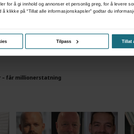
er for å gi innhold og annonser et personlig preg, for å levere s
tre måneder – i en 16-fots motorbåt
d å klikke på “Tillat alle informasjonskapsler” godtar du inform
m det frem at han døgnet før hadde drukket 25 vodk
ies
Tilpass
Tillat
r – får millionerstatning