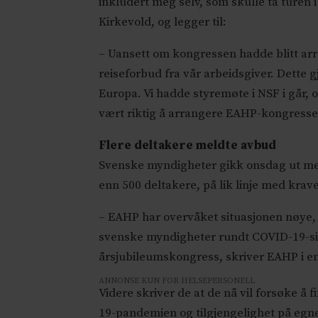
inkludert meg selv, som skulle ta turen 
Kirkevold, og legger til:
– Uansett om kongressen hadde blitt arra
reiseforbud fra vår arbeidsgiver. Dette 
Europa. Vi hadde styremøte i NSF i går, og
vært riktig å arrangere EAHP-kongressen
Flere deltakere meldte avbud
Svenske myndigheter gikk onsdag ut me
enn 500 deltakere, på lik linje med kra
– EAHP har overvåket situasjonen nøye
svenske myndigheter rundt COVID-19-situ
årsjubileumskongress, skriver EAHP i en
ANNONSE KUN FOR HELSEPERSONELL
Videre skriver de at de nå vil forsøke å
19-pandemien og tilgjengelighet på egnet