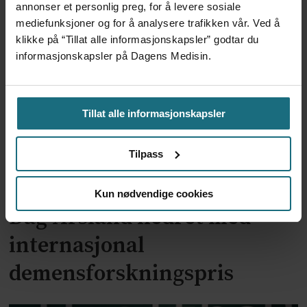
Storbritannia begeistret for
annonser et personlig preg, for å levere sosiale
mediefunksjoner og for å analysere trafikken vår. Ved å
ny norsk celleterapi
klikke på “Tillat alle informasjonskapsler” godtar du
informasjonskapsler på Dagens Medisin.
Tillat alle informasjonskapsler
Tilpass
Kun nødvendige cookies
Dag Årsland hedret med
internasjonal
demensforskningspris