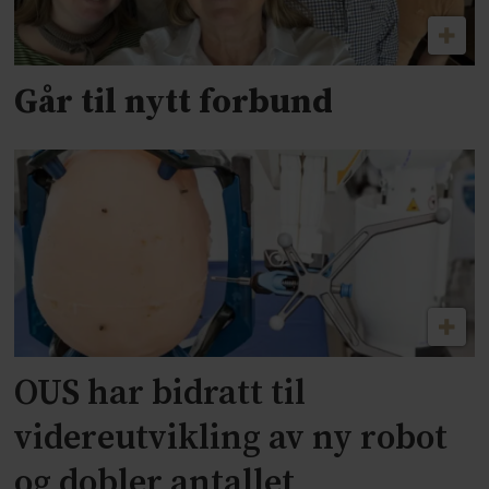
Går til nytt forbund
OUS har bidratt til
videreutvikling av ny robot
og dobler antallet