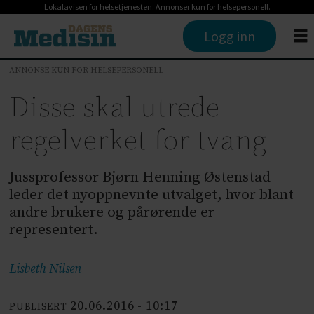
Lokalavisen for helsetjenesten. Annonser kun for helsepersonell.
Logg inn
ANNONSE KUN FOR HELSEPERSONELL
Disse skal utrede
regelverket for tvang
Jussprofessor Bjørn Henning Østenstad
leder det nyoppnevnte utvalget, hvor blant
andre brukere og pårørende er
representert.
Lisbeth
Nilsen
20.06.2016 - 10:17
PUBLISERT