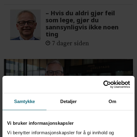
– Hvis du aldri gjør feil
som lege, gjør du
sannsynligvis ikke noen
ting
7 dager siden
Samtykke
Detaljer
Om
Vi bruker informasjonskapsler
Ledende kreftlege i
Vi benytter informasjonskapsler for å gi innhold og