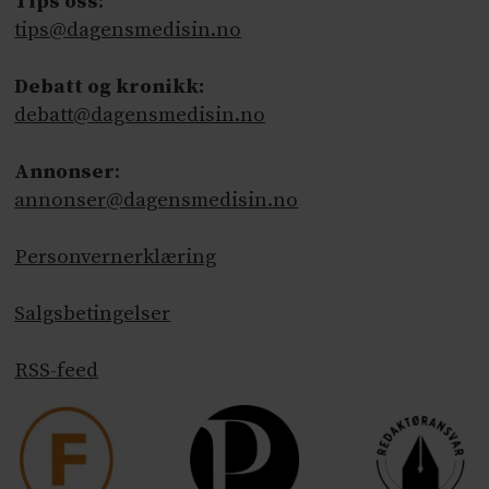
Tips oss
:
tips@dagensmedisin.no
Debatt og kronikk:
debatt@dagensmedisin.no
Annonser
:
annonser@dagensmedisin.no
Personvernerklæring
Salgsbetingelser
RSS-feed