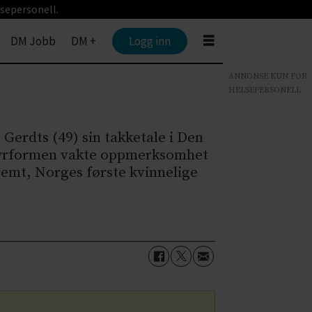
sepersonell.
DM Jobb
DM +
Logg inn
ANNONSE KUN FOR
HELSEPERSONELL
 Gerdts (49) sin takketale i Den
entyrformen vakte oppmerksomhet
kremt, Norges første kvinnelige