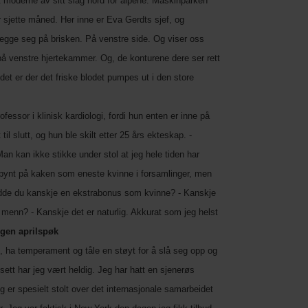
t moderne av sitt slag nord for alpene. Maskinparken
 sjette måned. Her inne er Eva Gerdts sjef, og
 legge seg på brisken. På venstre side. Og viser oss
er på venstre hjertekammer. Og, de konturene dere ser rett
det er der det friske blodet pumpes ut i den store
ssor i klinisk kardiologi, fordi hun enten er inne på
il slutt, og hun ble skilt etter 25 års ekteskap. -
an kan ikke stikke under stol at jeg hele tiden har
tt pynt på kaken som eneste kvinne i forsamlinger, men
r hadde du kanskje en ekstrabonus som kvinne? - Kanskje
r menn? - Kanskje det er naturlig. Akkurat som jeg helst
ngen aprilspøk
f, ha temperament og tåle en støyt for å slå seg opp og
sett har jeg vært heldig. Jeg har hatt en sjenerøs
g er spesielt stolt over det internasjonale samarbeidet