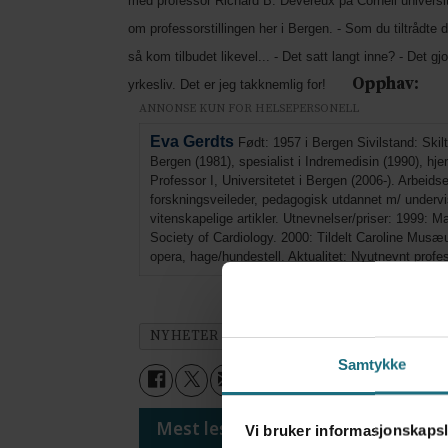
med professor Richard B. Devereux på Cornell university
om professorstillingen her i Bergen. - Som du tiltrådte de
så kom tilbudet likevel... - Det satt langt inne? - Det g
Opphav:
yrkesliv. Det er jeg takknemlig for!
ANNONSE KUN FOR HELSEPERSONELL
Eva Gerdts
Født: 1957 i Bergen Sivilstand: Skil
Bergen (1981), spesialist i Indremedisin (1990), hj
Professor I, Universitetet i Bergen (2006-). Arbeidserf
forskningsveileder, pedagogisk utdannet m/ undervisn
vitenskapelige artikler. Utnevnelser/priser: 1999: M
Society of Cardiology. 2000: Tildelt Caroline Musæu
opera, hage/hundestell. Aktualitet: Nyutnevnt profess
NYHETER
Samtykke
Mest lest siste syv dager:
Vi bruker informasjonskapsl