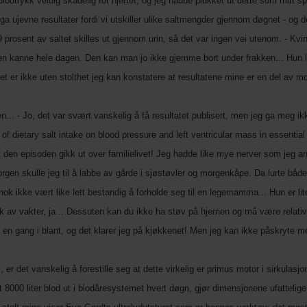
lodtrykk veldig skadelig for hjertet, og jeg hadde plukket ut dette som mitt spe
ujevne resultater fordi vi utskiller ulike saltmengder gjennom døgnet - og det b
 prosent av saltet skilles ut gjennom urin, så det var ingen vei utenom. - Kvin
kanne hele dagen. Den kan man jo ikke gjemme bort under frakken... Hun legg
 er ikke uten stolthet jeg kan konstatere at resultatene mine er en del av mo
n... - Jo, det var svært vanskelig å få resultatet publisert, men jeg ga meg ik
 of dietary salt intake on blood pressure and left ventricular mass in essentia
 den episoden gikk ut over familielivet! Jeg hadde like mye nerver som jeg ant
orgen skulle jeg til å labbe av gårde i sjøstøvler og morgenkåpe. Da lurte 
r nok ikke vært like lett bestandig å forholde seg til en legemamma... Hun er 
ok av vakter, ja... Dessuten kan du ikke ha støv på hjernen og må være relativt
r en gang i blant, og det klarer jeg på kjøkkenet! Men jeg kan ikke påskryte meg 
m, er det vanskelig å forestille seg at dette virkelig er primus motor i sirkula
000 liter blod ut i blodåresystemet hvert døgn, gjør dimensjonene ufattelige. 