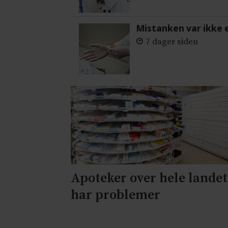
Mistanken var ikke 
7 dager siden
Apoteker over hele landet
har problemer