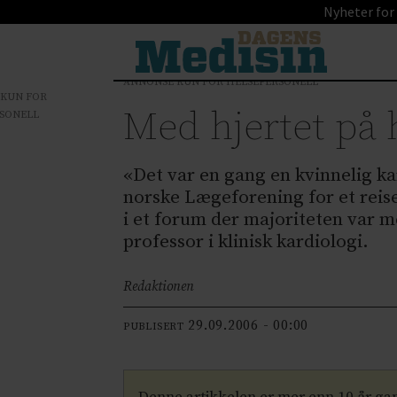
Nyheter for
ANNONSE KUN FOR HELSEPERSONELL
 KUN FOR
Med hjertet på 
SONELL
«Det var en gang en kvinnelig kar
norske Lægeforening for et rei
i et forum der majoriteten var m
professor i klinisk kardiologi.
Redaktionen
29.09.2006 - 00:00
PUBLISERT