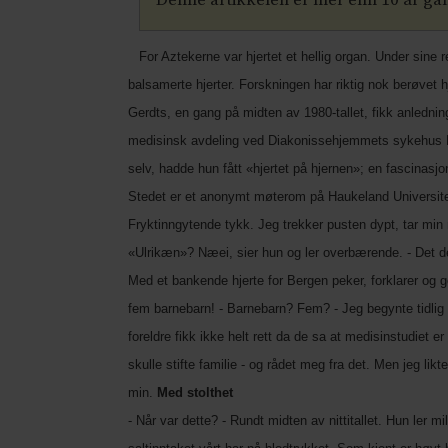
Denne artikkelen er mer enn 10 år g
For Aztekerne var hjertet et hellig organ. Under sine 
balsamerte hjerter. Forskningen har riktig nok berøvet 
Gerdts, en gang på midten av 1980-tallet, fikk anledning
medisinsk avdeling ved Diakonissehjemmets sykehus Har
selv, hadde hun fått «hjertet på hjernen»; en fascinas
Stedet er et anonymt møterom på Haukeland Universite
Fryktinngytende tykk. Jeg trekker pusten dypt, tar min n
«Ulrikæn»? Næei, sier hun og ler overbærende. - Det de
Med et bankende hjerte for Bergen peker, forklarer og g
fem barnebarn! - Barnebarn? Fem? - Jeg begynte tidlig 
foreldre fikk ikke helt rett da de sa at medisinstudiet 
skulle stifte familie - og rådet meg fra det. Men jeg l
min.
Med stolthet
- Når var dette? - Rundt midten av nittitallet. Hun ler mi