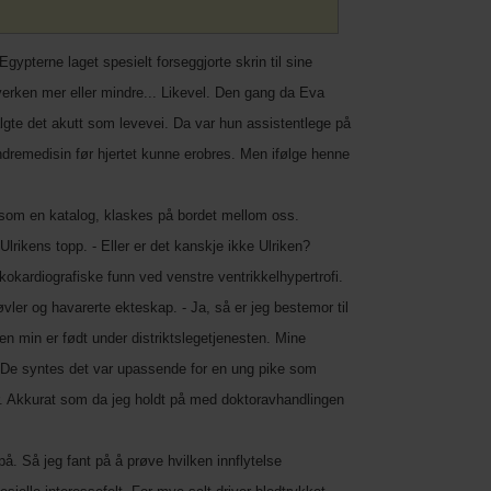
gypterne laget spesielt forseggjorte skrin til sine
 verken mer eller mindre... Likevel. Den gang da Eva
valgte det akutt som levevei. Da var hun assistentlege på
dremedisin før hjertet kunne erobres. Men ifølge henne
som en katalog, klaskes på bordet mellom oss.
lrikens topp. - Eller er det kanskje ikke Ulriken?
kardiografiske funn ved venstre ventrikkelhypertrofi.
vler og havarerte ekteskap. - Ja, så er jeg bestemor til
n min er født under distriktslegetjenesten. Mine
? - De syntes det var upassende for en ung pike som
ier. Akkurat som da jeg holdt på med doktoravhandlingen
 på. Så jeg fant på å prøve hvilken innflytelse