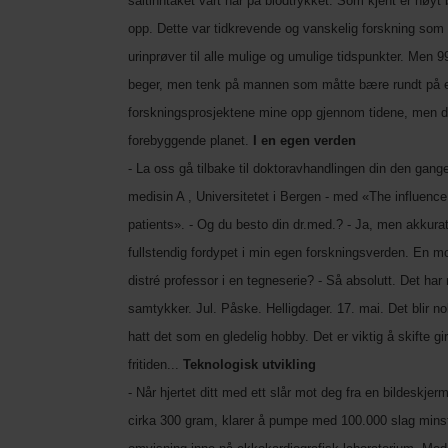
saltinntaket vårt har på blodtrykket. Som kjent er høyt b
opp. Dette var tidkrevende og vanskelig forskning som ga 
urinprøver til alle mulige og umulige tidspunkter. Men 99
beger, men tenk på mannen som måtte bære rundt på en 
forskningsprosjektene mine opp gjennom tidene, men det
forebyggende planet.
I en egen verden
- La oss gå tilbake til doktoravhandlingen din den gange
medisin A , Universitetet i Bergen - med «The influence
patients». - Og du besto din dr.med.? - Ja, men akkurat
fullstendig fordypet i min egen forskningsverden. En m
distré professor i en tegneserie? - Så absolutt. Det ha
samtykker. Jul. Påske. Helligdager. 17. mai. Det blir n
hatt det som en gledelig hobby. Det er viktig å skifte gi
fritiden...
Teknologisk utvikling
- Når hjertet ditt med ett slår mot deg fra en bildeskjer
cirka 300 gram, klarer å pumpe med 100.000 slag minst 8