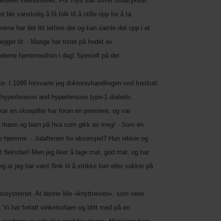
sielle interessefelt. For mye salt driver blodtrykket
le vanskelig å få folk til å stille opp for å ta
nene har det litt lettere der og kan samle det opp i et
er til: - Mange har ristet på hodet av
derne hjertemedisin i dag! Spesielt på det
ke. I 1999 forsvarte jeg doktoravhandlingen ved Institutt
l hypertension and hypertensive type-1 diabetic
ar en skuepiller har foran en premiere, og var
både mann og barn på hva som gikk av meg! - Som en
lite hjemme. - Julaftenen for eksempel? Hun nikker og
 fleksibel! Men jeg liker å lage mat, god mat, og har
at jeg har vært flink til å strikke luer eller sokker på
sjonssystemet. At denne lille «knyttneven», som veier
Vi har forlatt vinkelsofaen og blitt med på en