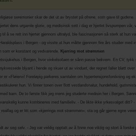
ammel.
religiøse seremonier skar de det ut av brystet på ofrene, som gave til gudene. E
hjertet dens urgamle glorie, og medisinsk sett i dag er hjertet livspumpen vår,
 til å se rett inn hjertet gjennom ultralyd, ble fascinasjonen så sterk at hun 
aldsplass i Bergen - og visste at hun måtte gjennom fire års studier med in
jon som er konstant og vedvarende.
Kjerring mot strømmen
tssjukehus i Bergen, hvor vinkelsofaen er sånn passe bekvem. En CV, tykk 
ykvessede blyant i hende og skuer ut av vinduet, der regnet faller bløtt over U
r er «Fløien»! Foreløpig parkeres samtalen om hypertensjonsforskning og ekko
estikulerer hun. Vi finner tonen over flott vestlandsnatur, hundehold, gummistø
med barn. De to første fikk jeg mens jeg studerte medisin her i Bergen. Sønne
er vanskelig kunne kombineres med familieliv. - De likte ikke yrkesvalget ditt
ikte realfag og er litt som «kjerringa mot strømmen», sta og går gjerne egne ve
ldt av seg selv. - Jeg var veldig opptatt av å finne noe viktig og stort å forske