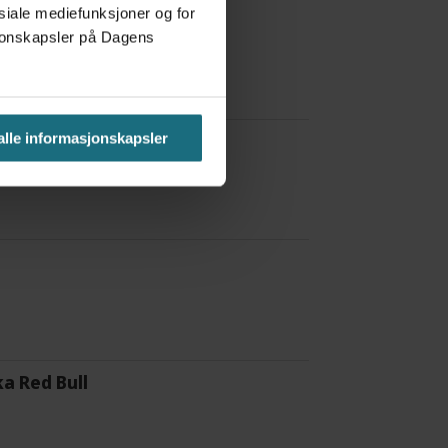
osiale mediefunksjoner og for
asjonskapsler på Dagens
 alle informasjonskapsler
 å være forvakt nå
a Red Bull