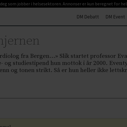
 deg som jobber i helsesektoren. Annonser er kun beregnet for hel
DM Debatt
DM Event
hjernen
diolog fra Bergen...» Slik startet professor Eva
se- og studiestipend hun mottok i år 2000. Ev
enn og tonen strikt. Så er hun heller ikke letts