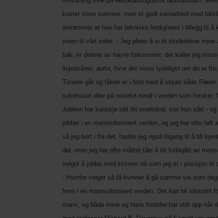
omvisning inne på ekkokardiografisk laboratorium. Med 
koster store summer, men et godt samarbeid med fabrik
innrømmer at hun har tekniske ferdigheter i tillegg til
veien til vårt indre. - Jeg pleier å si til studentene mi
bak, er delene av høyre forkammer, det kaller jeg nissel
livpulsåren, aorta, hvor det vises tydeligst om du er fris
Timene går og tåken er i ferd med å skjule både Fløien 
sykehuset eller på reisefot rundt i verden som forsker, fo
Jobben har kanskje tatt litt overhånd, sier hun sårt - o
jobbet i en mannsdominert verden, og jeg har ofte følt 
så jeg bort i fra det, hadde jeg også tilgang til å bli
det, men jeg har ofte måttet tåle å bli forbigått av me
velger å jobbe med kvinner nå som jeg er i posisjon til d
- Hvorfor velger så få kvinner å gå samme vei som deg? 
frem i en mannsdominert verden. Det kan bli slitsomt fo
mann, og både mine og hans foreldre har stilt opp når d