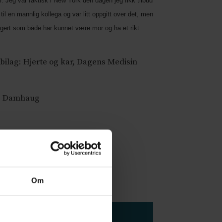
. Jeg var faktisk i New York den dagen jeg fikk tilbud
 til en mannlig kollega og var litt oppgitt over det, men
vilegert som både har kunnet være mor og ha et rikt
ilag: Hjerte og kar, Dagens Medisin
e Damhaug
Om