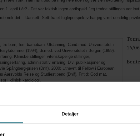
 i New York. Han har trodd på meg hele tiden og vært en uvurderlig inspirator
n 1. april i år? - Det var faktisk ingen aprilspøk! Jeg trodde stillingen var lovt
jorde nok det... Uansett. Sett fra et fugleperspektiv har jeg vært uendelig pri
Temab
t, tre barn, fem barnebarn. Utdanning: Cand.med. Universitetet i
16/06
ertesykdommer (1994), dr.med. ved Universitetet i Bergen (1999).
aring: Kliniske stillinger, vitenskapelige stillinger,
Bent
ingserfaring, administrativ erfaring. Div. publikasjoner og
arie Spångberg-prisen (Dnlf). 2000: Utnevnt til Fellow i European
s Aarsvolds Reise og Studiestipend (Dnlf). Fritid: God mat,
or i klinisk kardiologi.
Detaljer
er