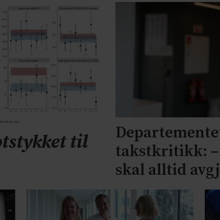
Departementet
tstykket til
takstkritikk: 
skal alltid avg