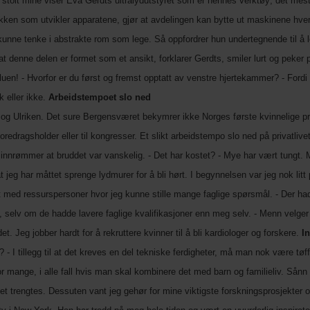
stolt mine viser Eva Gerdts ultralydutstyret som er hennes verktøy; det mes
ken som utvikler apparatene, gjør at avdelingen kan bytte ut maskinene hver
 å kunne tenke i abstrakte rom som lege. Så oppfordrer hun undertegnende til å
ne at denne delen er formet som et ansikt, forklarer Gerdts, smiler lurt og pek
uen! - Hvorfor er du først og fremst opptatt av venstre hjertekammer? - Fordi 
k eller ikke.
Arbeidstempoet slo ned
og Ulriken. Det sure Bergensværet bekymrer ikke Norges første kvinnelige profe
redragsholder eller til kongresser. Et slikt arbeidstempo slo ned på privatlivet t
g innrømmer at bruddet var vanskelig. - Det har kostet? - Mye har vært tungt. M
at jeg har måttet sprenge lydmurer for å bli hørt. I begynnelsen var jeg nok li
 kjent med ressurspersoner hvor jeg kunne stille mange faglige spørsmål. - De
nn, selv om de hadde lavere faglige kvalifikasjoner enn meg selv. - Menn velge
et. Jeg jobber hardt for å rekruttere kvinner til å bli kardiologer og forskere.
I
- I tillegg til at det kreves en del tekniske ferdigheter, må man nok være tøf
r mange, i alle fall hvis man skal kombinere det med barn og familieliv. Sånn 
et trengtes. Dessuten vant jeg gehør for mine viktigste forskningsprosjekter o