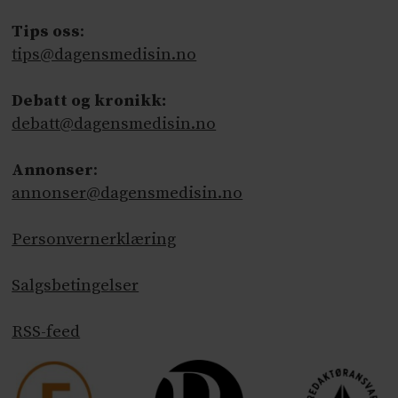
Tips oss
:
tips@dagensmedisin.no
Debatt og kronikk:
debatt@dagensmedisin.no
Annonser
:
annonser@dagensmedisin.no
Personvernerklæring
Salgsbetingelser
RSS-feed