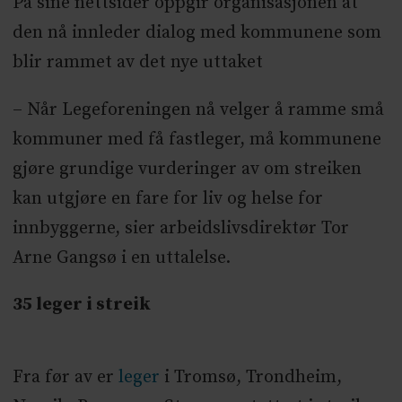
På sine nettsider oppgir organisasjonen at
den nå innleder dialog med kommunene som
blir rammet av det nye uttaket
– Når Legeforeningen nå velger å ramme små
kommuner med få fastleger, må kommunene
gjøre grundige vurderinger av om streiken
kan utgjøre en fare for liv og helse for
innbyggerne, sier arbeidslivsdirektør Tor
Arne Gangsø i en uttalelse.
35 leger i streik
Fra før av er
leger
i Tromsø, Trondheim,